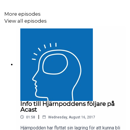
bakgrundsfaktorer som kan ligga bakom och strategier
för professionella. Tips är att lyssna på avsnitt 53 om
More episodes
psykopatiskt beteende och även lågaffektivt
View all episodes
bemötande...
Info till Hjärnpoddens följare på
Acast
|
01:58
Wednesday, August 16, 2017
Hjärnpodden har flyttat sin lagring för att kunna bli