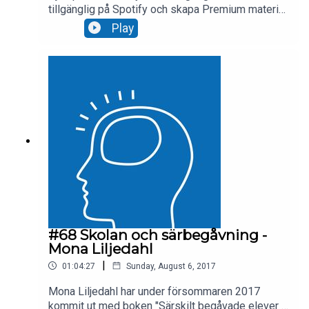
tillgänglig på Spotify och skapa Premium material
för lyssnare framöver. Du hittar podden på
Play
http://www.hjarnpodden.se och då kommer du till
http://exist.libsyn.com/ Om du vill följa
Hjärnpodden som vanligt finns ett RSS flöde där.
http://exist.libsyn.com/rss Håll även utkik efter
Hjärnpoddens egna app, som kommer framöver.
På återhörande! Kristina Bähr
#68 Skolan och särbegåvning -
Mona Liljedahl
|
01:04:27
Sunday, August 6, 2017
Mona Liljedahl har under försommaren 2017
kommit ut med boken "Särskilt begåvade elever -