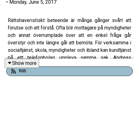
•
Monday, June 5, 2017
Rättshaveristiskt beteende är många gånger svårt att
förutse och att förstå. Ofta blir mottagare på myndigheter
och annat överrumplade över att en enkel fråga går
överstyr och inte längre går att bemöta. För verksamma i
socialtjänst, skola, myndigheter och ibland kan kundtjänst
på ett telefonbolag uppleva samma sak. Andreas
Show more
Svensson är psykolog i Linköping och har fördjupat sig i
RSS
det här ämnet tillsammans med sin kollega Jacob
Carlander. I avsnittet pratar jag med Andreas Svensson
om; Vad handlar detta om och vad driver det
rättshaveristiska beteendet? Hur kan man som
professionell bemöta och möta människor med detta?
Hur kan du som professionell ta hand om dig själv när du
fått 20-30 mail av samma person under en helg? Går
detta att förstå? I boken "Rättshaveristiskt beteende" tar
Andreas Svensson och Jacob Carlander upp en del av de