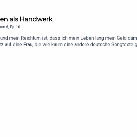
hten als Handwerk
son
6
,
Ep.
10
und mein Reichtum ist, dass ich mein Leben lang mein Geld dam
eitz auf eine Frau, die wie kaum eine andere deutsche Songtexte g
 der GEMA registrierte Werke – von Chanson und Kabarett über Sc
ers, DJ Ötzi und viele mehr.