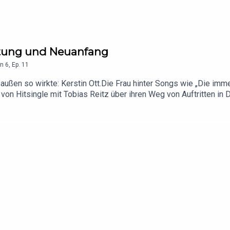
altung und Neuanfang
n
6
,
Ep.
11
außen so wirkte: Kerstin Ott.Die Frau hinter Songs wie „Die imme
von Hitsingle mit Tobias Reitz über ihren Weg von Auftritten in 
rzählt von Angst vor der Bühne, vom langen Ochsenweg durchs Mu
Laufbahn wurde. Es geht um das Schreiben aus dem Alltag heraus
radikal zu verändern.Das Ziel hinter ihrer Musik: Gefühle trans
kYouTube Audio-Postproduktion: Andreas Deyle