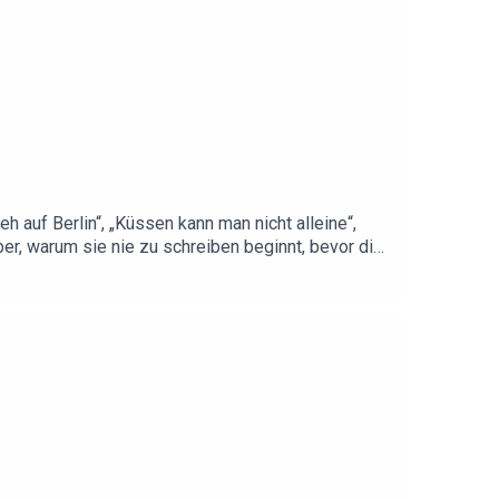
h auf Berlin“, „Küssen kann man nicht alleine“,
ber, warum sie nie zu schreiben beginnt, bevor die
ochzeiten, im Radio, in schweren Momenten.Sie
rinzen oder Max Raabe – und weshalb ein Song erst
 „Nimm das Leben nicht persönlich.“ Jetzt
 Audio-Postproduktion: Andreas Deyle