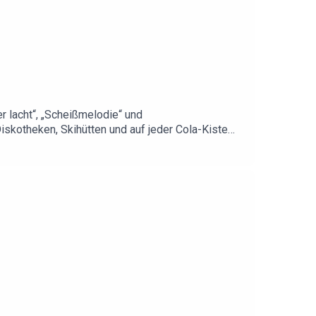
r lacht“, „Scheißmelodie“ und
Diskotheken, Skihütten und auf jeder Cola-Kiste
sikgeschäft und davon, wie aus einem
, um Songs mit Haltung, um Loyalität im engsten
portieren, Menschen erreichen und einem Abend