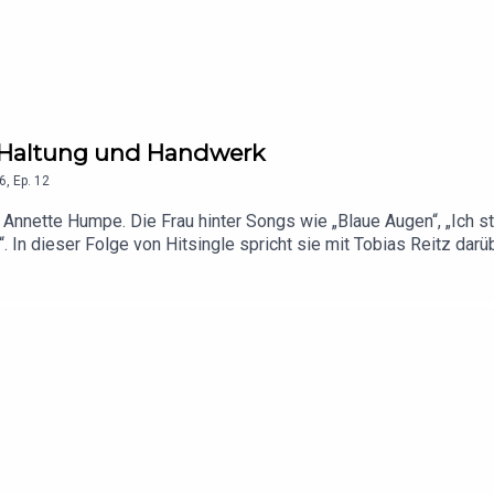
, Haltung und Handwerk
6
,
Ep.
12
: Annette Humpe. Die Frau hinter Songs wie „Blaue Augen“, „Ich ste
. In dieser Folge von Hitsingle spricht sie mit Tobias Reitz darü
ie ein Hit entsteht, der Menschen durchs Leben begleitet: bei H
entin versteht – ob für Ideal, Ich + Ich, Udo Lindenberg, Die P
er richtig anfühlt. Dazu ihr persönliches Motto für Gelassenheit:
chs Radio in die Küchen“ geht: zum Weinen, Lachen oder Tanzen.