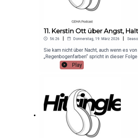
11. Kerstin Ott über Angst, H
|
|
56:26
Donnerstag, 19. März 2026
Seaso
Sie kam nicht über Nacht, auch wenn es von 
„Regenbogenfarben“ spricht in dieser Folge 
bis an die Spitze der Charts.Kerstin Ott e
Play
Überraschungshit eine echte künstlerische 
Team – und um die Kraft, das eigene Leben 
Bedeutung geben.WebsiteInstagramFaceboo