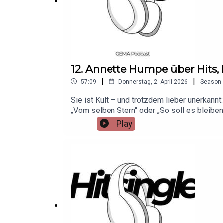
12. Annette Humpe über Hits
|
|
57:09
Donnerstag, 2. April 2026
Season
Sie ist Kult – und trotzdem lieber unerkannt
„Vom selben Stern“ oder „So soll es bleiben“
perfekte Headline im Chorus da ist – und w
Play
erzählt, warum sie sich als dienende Produz
dann fertig ist, wenn er sich im ganzen Körp
reinhören und erleben, wie ihre Musik „dur