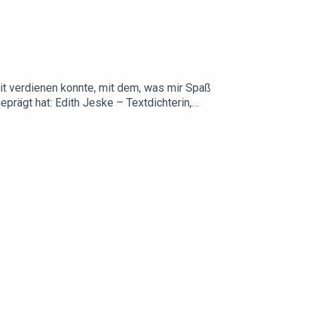
it verdienen konnte, mit dem, was mir Spaß
eprägt hat: Edith Jeske – Textdichterin,
hlager bis Pop geschrieben u. a. für Roland