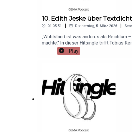
10. Edith Jeske über Textdic
|
|
01:05:51
Donnerstag, 5. März 2026
Sea
„Wohlstand ist was anderes als Reichtum – 
machte.“ In dieser Hitsingle trifft Tobias R
Librettistin, Coach, Mentorin. Über 700 bei
Play
Kaiser, Claudia Jung, Tim Fischer, Lilo Wand