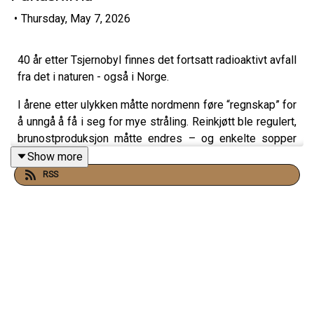
•
Thursday, May 7, 2026
40 år etter Tsjernobyl finnes det fortsatt radioaktivt avfall
fra det i naturen - også i Norge.
I årene etter ulykken måtte nordmenn føre “regnskap” for
å unngå å få i seg for mye stråling. Reinkjøtt ble regulert,
brunostproduksjon måtte endres – og enkelte sopper
måles fortsatt med høye verdier i dag. I denne episoden
Show more
forteller Ingeborg Mork Knutsen hva vi faktisk lærte av
RSS
Tsjernobyl: Hvordan ulykken kunne skje, hvordan den
endret atomsikkerheten globalt, og hvorfor
konsekvensene fortsatt preger både naturen – og
politikken.
Dagens gjest er Ingeborg Mork-Knutsen fra Direktoratet
for Strålevern og atomsikkerhet (DSA).