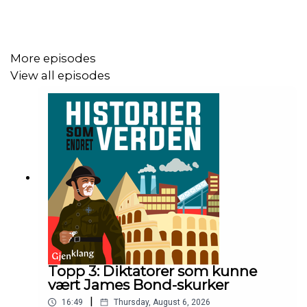
(Spørreundersøkelse om abonnement:
https://forms.gle/NXQYP2AyVqdTykK1A )
More episodes
View all episodes
Programleder og produsent er Christian Konglund
Klipp av Anton Styve
Musikk: Epidemic Sounds
Podkasten er produsert av Gjenklang Studio
Topp 3: Diktatorer som kunne
vært James Bond-skurker
|
16:49
Thursday, August 6, 2026