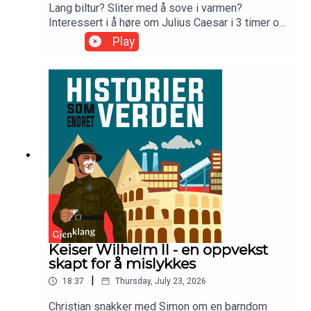
Lang biltur? Sliter med å sove i varmen?
Interessert i å høre om Julius Caesar i 3 timer og
20 minutter? Værsegod! Her har du alle
Play
episodene samlet. Gjest: Olav
CarlssonProgramleder: Christian
KonglundProdusert av Gjenklang Studio
Keiser Wilhelm II - en oppvekst
skapt for å mislykkes
|
18:37
Thursday, July 23, 2026
Christian snakker med Simon om en barndom