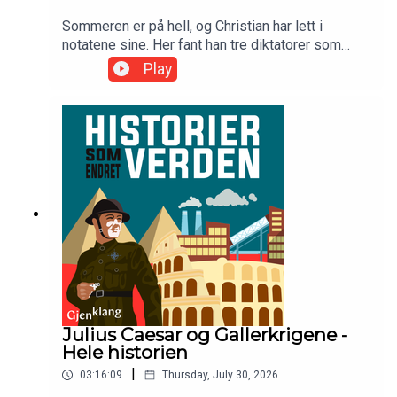
Sommeren er på hell, og Christian har lett i
notatene sine. Her fant han tre diktatorer som
kunne vært James Bond-skurker. Med i studio er
Play
Simon Lynau.
Julius Caesar og Gallerkrigene -
Hele historien
|
03:16:09
Thursday, July 30, 2026