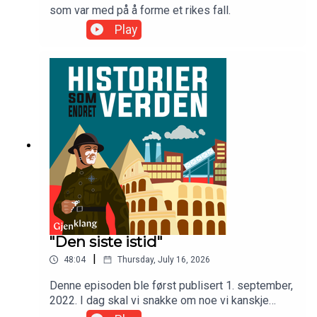
som var med på å forme et rikes fall.
Play
"Den siste istid"
|
48:04
Thursday, July 16, 2026
Denne episoden ble først publisert 1. september,
2022. I dag skal vi snakke om noe vi kanskje
tenker på som en selvfølge I dag, men som på