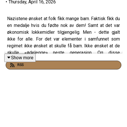
•
Thursday, April 16, 2026
Nazistene ønsket at folk fikk mange barn. Faktisk fikk du
en medalje hvis du fødte nok av dem! Samt at det var
økonomisk lokkemidler tilgjengelig. Men - dette gjalt
ikke for alle. For det var elementer i samfunnet som
regimet ikke ønsket at skulle få barn. Ikke ønsket at de
skulle «ødelegge» neste generasjon. Og disse
Show more
menneskene kunne bli fengslet, sterilisert - eller verre.
RSS
Enten om du var «idiot», hadde psykiske lidelser, eller
var klumpfot. Alt for å holde nasjonen sunn. Hvordan fikk
regimet folk flest med på at dette var naturlig og greit?
Med oss for å snakke om nazistenes prosesser for
inkludering og ekskludering (samt opphenget med
«rase» og «biologisering») har vi Anders Granås
Kjøstvedt, førsteamanuensis i historie ved Seksjon for