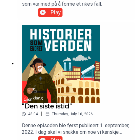
som var med på å forme et rikes fall.
Play
"Den siste istid"
|
48:04
Thursday, July 16, 2026
Denne episoden ble først publisert 1. september,
2022. I dag skal vi snakke om noe vi kanskje
tenker på som en selvfølge I dag, men som på