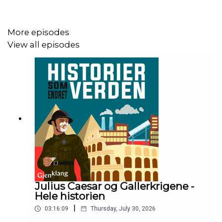
samfunnsfag på Oslo Met. Han er også forfatter av
boken "
Det tredje riket
- Nazismen og Nazi-Tyskland
1918-1945".
More episodes
View all episodes
Programleder og produsent er Christian Konglund.
Musikk: Epidemic Sounds
Podkasten er produsert av Gjenklang Studio
Julius Caesar og Gallerkrigene -
Hele historien
|
03:16:09
Thursday, July 30, 2026