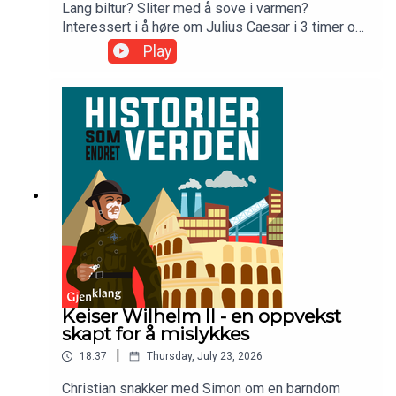
Lang biltur? Sliter med å sove i varmen?
Interessert i å høre om Julius Caesar i 3 timer og
20 minutter? Værsegod! Her har du alle
Play
episodene samlet. Gjest: Olav
CarlssonProgramleder: Christian
KonglundProdusert av Gjenklang Studio
Keiser Wilhelm II - en oppvekst
skapt for å mislykkes
|
18:37
Thursday, July 23, 2026
Christian snakker med Simon om en barndom