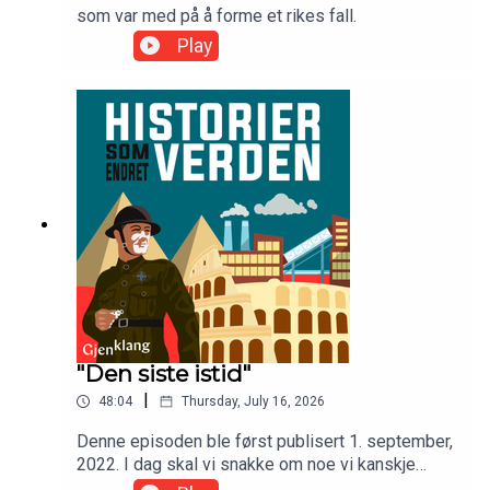
som var med på å forme et rikes fall.
Play
"Den siste istid"
|
48:04
Thursday, July 16, 2026
Denne episoden ble først publisert 1. september,
2022. I dag skal vi snakke om noe vi kanskje
tenker på som en selvfølge I dag, men som på