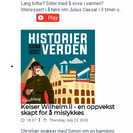
Lang biltur? Sliter med å sove i varmen?
Interessert i å høre om Julius Caesar i 3 timer og
20 minutter? Værsegod! Her har du alle
Play
episodene samlet. Gjest: Olav
CarlssonProgramleder: Christian
KonglundProdusert av Gjenklang Studio
Keiser Wilhelm II - en oppvekst
skapt for å mislykkes
|
18:37
Thursday, July 23, 2026
Christian snakker med Simon om en barndom