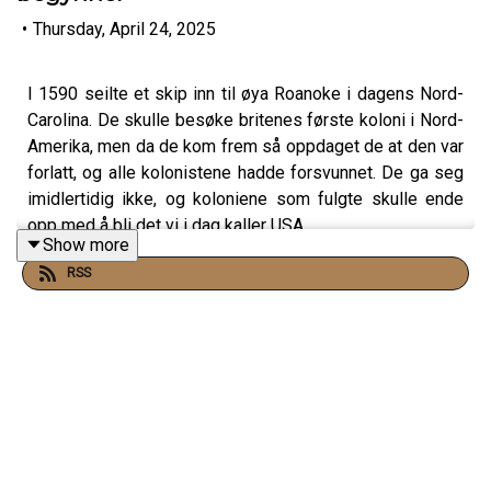
•
Thursday, April 24, 2025
I 1590 seilte et skip inn til øya Roanoke i dagens Nord-
Carolina. De skulle besøke britenes første koloni i Nord-
Amerika, men da de kom frem så oppdaget de at den var
forlatt, og alle kolonistene hadde forsvunnet. De ga seg
imidlertidig ikke, og koloniene som fulgte skulle ende
opp med å bli det vi i dag kaller USA.
Show more
I denne episoden skal vi innom Roanoke, Jamestown,
RSS
statlig ansatte pirater, og hvordan kristendommen hadde
en finger med i spillet.
Dagens gjest er Sjur Atle Furali, førstelektor ved
Teologisk fakultet ved Universitetet i Oslo.