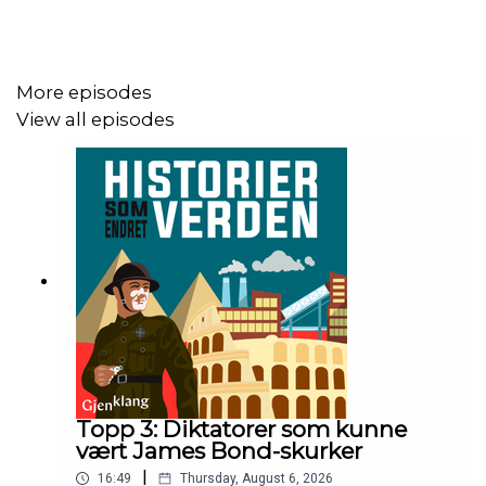
Programleder og produsent er Christian Konglund
Musikk: Epidemic Sounds
More episodes
View all episodes
Produsert av Gjenklang Studio
Topp 3: Diktatorer som kunne
vært James Bond-skurker
|
16:49
Thursday, August 6, 2026