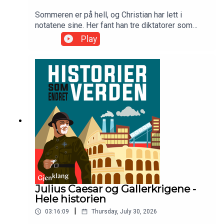
Sommeren er på hell, og Christian har lett i
notatene sine. Her fant han tre diktatorer som
kunne vært James Bond-skurker. Med i studio er
Play
Simon Lynau.
Julius Caesar og Gallerkrigene -
Hele historien
|
03:16:09
Thursday, July 30, 2026