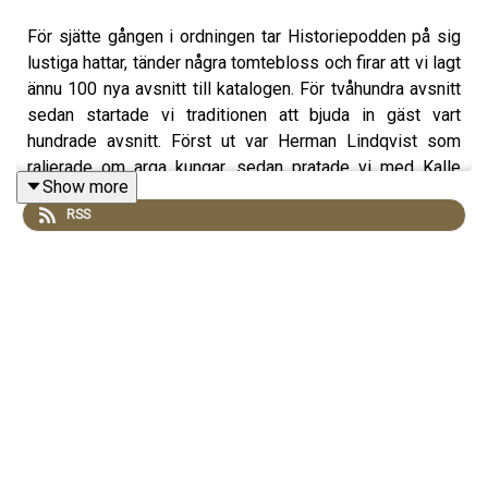
För sjätte gången i ordningen tar Historiepodden på sig
lustiga hattar, tänder några tomtebloss och firar att vi lagt
ännu 100 nya avsnitt till katalogen. För tvåhundra avsnitt
sedan startade vi traditionen att bjuda in gäst vart
hundrade avsnitt. Först ut var Herman Lindqvist som
raljerade om arga kungar, sedan pratade vi med Kalle
Show more
Lind om fenomenet långkörare och nu tar vi den
RSS
västgötska tjuren vid hornen och pratar med Jan Guillou
som den medeltida yra han släppte loss över Sverige.
Arn – den fiktiva korsriddaren – blev ett fenomen. Årets
skaraborgare, huvudrollsinnehavare i en påkostad
filmserie och affischnamn för det ökända
medeltidslandet i Götene. Om detta, om Sveriges vagga
och om gången Hasse Alfredsson var dryg mot Guillou
pratar vi i detta avsnitt.