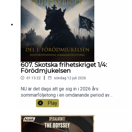
607. Skotska frihetskriget 1/4:
Förödmjukelsen
|
01:13:22
söndag 12 juli 2026
NU är det dags att ge sig in i 2026 års
sommarföljetong i en omdanande period av
medeltiden på den brittiska ön. Skottland drabbas
Play
av tronföljdskris och försöker lösa det med hjälp
av den engelske kungen Edvard I, det visade sig
vara en missräkning. Vi kommer i fyra avsnitt följa
den infernaliska kampen för självständighet med