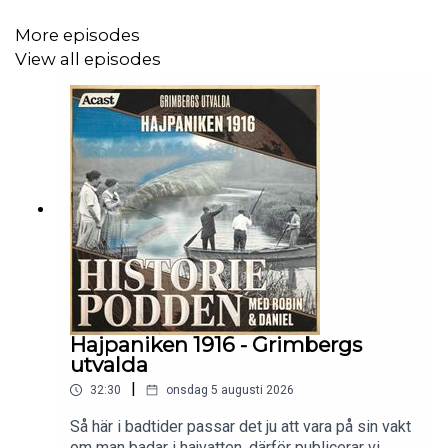
More episodes
Hoppas ni gillar det!
View all episodes
Hajpaniken 1916 - Grimbergs
utvalda
|
32:30
onsdag 5 augusti 2026
Så här i badtider passar det ju att vara på sin vakt
om man badar i hajvatten, därför publicerar vi