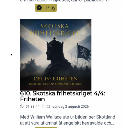
2025 års prenumerationsavsnitt från Grimbergs
Play
utvalda om Hajpaniken 1916. Här avhandlas
händelserna på den amerikanska östkusten som
inspirerade till filmen "Hajen" vilken hade
50årsjubileum vid publiceringen. För att bli
prenumerant och få avsnitt utan reklam för 29
kr/månaden samt extraavsnitt behöver du bara gå
in på https://historiepodden.supercast.com/ och
teckna en prenumeration.
610. Skotska frihetskriget 4/4:
Friheten
|
01:33:44
söndag 2 augusti 2026
Med William Wallace ute ur bilden ser Skottland
ut att vara utlämnat åt engelskt herravälde och