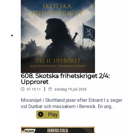
virvelvind av artiklar fulla av invektiv i landets
omfattande tidningsbransch. Det här får ni inte
missa, alla kulturbråk därefter har detta att mätas
mot.
608. Skotska frihetskriget 2/4:
Upproret
|
01:10:11
söndag 19 juli 2026
Missnöjet i Skottland jäser efter Edvard I:s seger
vid Dunbar och massakern i Berwick. En ung
lågadlig man vid namn William Wallace träder
Play
fram som gerillaledare i skogarna och lyckas
samla ett växande följe motståndsmän. Samtidigt
blossar andra uppror upp i olika delar av landet,