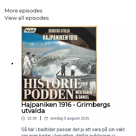
malajiska och västerländska motsvarigheter.
More episodes
View all episodes
På med haklappen så knäcker vi en chili crab
tillsammans!
—
Läslista:
Hajpaniken 1916 - Grimbergs
Carlson, Bo Kage,
Sydöstasien: elva länder i en
utvalda
turbulent region : [Brunei, Burma, Filippinerna,
|
32:30
onsdag 5 augusti 2026
Indonesien, Kambodja ...]
, [B. K. Carlson],
Stockholm, 2000
Så här i badtider passar det ju att vara på sin vakt
”Singapore”
Världens historia
2019
om man badar i hajvatten, därför publicerar vi