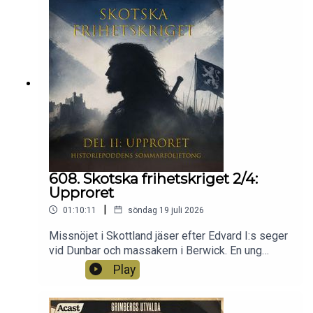
virvelvind av artiklar fulla av invektiv i landets
omfattande tidningsbransch. Det här får ni inte
missa, alla kulturbråk därefter har detta att mätas
mot.
608. Skotska frihetskriget 2/4:
Upproret
|
01:10:11
söndag 19 juli 2026
Missnöjet i Skottland jäser efter Edvard I:s seger
vid Dunbar och massakern i Berwick. En ung
lågadlig man vid namn William Wallace träder
Play
fram som gerillaledare i skogarna och lyckas
samla ett växande följe motståndsmän. Samtidigt
blossar andra uppror upp i olika delar av landet,