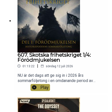
607. Skotska frihetskriget 1/4:
Förödmjukelsen
|
01:13:22
söndag 12 juli 2026
NU är det dags att ge sig in i 2026 års
sommarföljetong i en omdanande period av
medeltiden på den brittiska ön. Skottland drabbas
Play
av tronföljdskris och försöker lösa det med hjälp
av den engelske kungen Edvard I, det visade sig
vara en missräkning. Vi kommer i fyra avsnitt följa
den infernaliska kampen för självständighet med