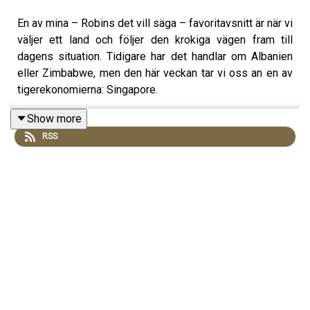
En av mina – Robins det vill säga – favoritavsnitt är när vi
väljer ett land och följer den krokiga vägen fram till
dagens situation. Tidigare har det handlar om Albanien
eller Zimbabwe, men den här veckan tar vi oss an en av
tigerekonomierna: Singapore.
Show more
RSS
Min gissning är att de flesta har ganska dålig koll på
Singapores historia. Kanske också på Singapores
samtida situation. Men staden – och staten – men den
stora hamnen har gått från att vara en av de viktigaste
posterna i det brittiska imperiet via en av de stora
inspirationerna för det nya Kina till dagens situation som
rik, högutbildad och teknokratisk halvdemokrati. Samtliga
epoker av Singapores historia är intressant eftersom de
alla präglas av en ovanligt levande kulturblandning. I
Singapores möts olika kinesiska kulturer med indiska,