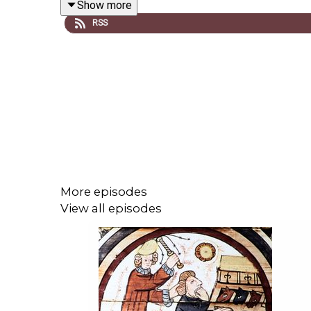
Show more
RSS
Detta är det första av sex avsnitt om Romarriket
samhällsliv vid Göteborgs universitet.
Arkeologiska fynd visar att bosättningar fanns på 
grannar som etruskerna, och med en växande ambitio
More episodes
Den viktigaste faktorn bakom Roms expansion un
View all episodes
armésystem, strategisk utplacering av kolonier sam
Det geografiska läget vid Tibern möjliggjorde ha
ledde till välstånd och möjliggjorde import av liv
ett fungerande rättssystem, som de tolv tavlornas la