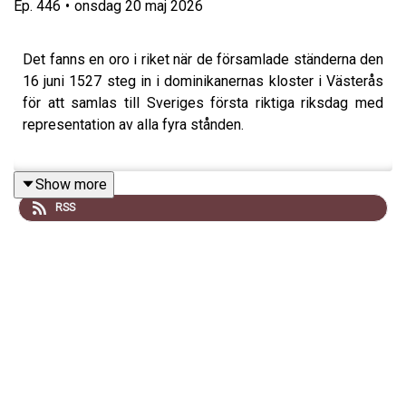
Ep.
446
•
onsdag 20 maj 2026
Det fanns en oro i riket när de församlade ständerna den
16 juni 1527 steg in i dominikanernas kloster i Västerås
för att samlas till Sveriges första riktiga riksdag med
representation av alla fyra stånden.
Show more
Gustav Vasa var pressad av upprorsrykten från Dalarna
RSS
och stora skulder till Lübeck, men han hade en lösning –
kyrkan skulle betala. Med mycken politisk teater,
åtminstone enligt Peder Svarts krönika, lyckades Gustav
vingklippa den mäktiga kyrkan och ta en stor del av deras
rikedomar. Riksdagen blev också ett godkännande för en
försiktig reformation.
I detta avsnitt av podden Historia Nu samtalar