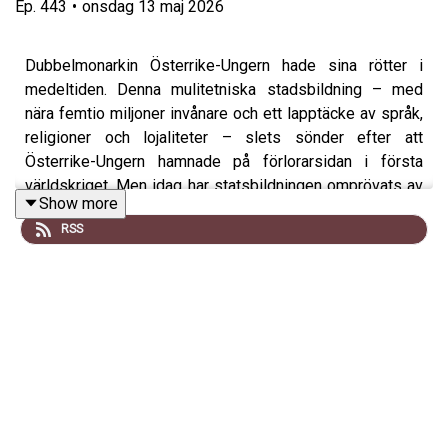
Ep.
443
•
onsdag 13 maj 2026
Dubbelmonarkin Österrike-Ungern hade sina rötter i
medeltiden. Denna mulitetniska stadsbildning – med
nära femtio miljoner invånare och ett lapptäcke av språk,
religioner och lojaliteter – slets sönder efter att
Österrike-Ungern hamnade på förlorarsidan i första
världskriget. Men idag har statsbildningen omprövats av
Show more
historiker och ses som en föregångare till EU.
RSS
Den habsburgska ätten hade sedan medeltiden styrt ett
allt större rike. Dubbelmonarkin Österrike-Ungern som
upprättades 1867 var ett kompromissbygge för att hålla
ihop ett mångnationellt område i nationalismens tidevarv.
Men när nationalism och industriellt storkrig pressade
systemet till bristningsgränsen blev kompromissen
både dess styrka – och dess dödsdom.