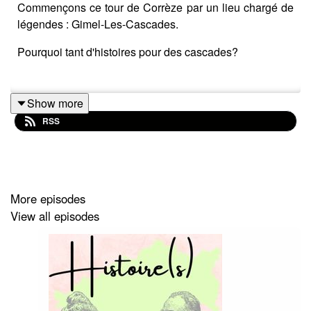
Commençons ce tour de Corrèze par un lieu chargé de
légendes : Gimel-Les-Cascades.
Pourquoi tant d'histoires pour des cascades?
Show more
Écoutez ces récits, mais surtout, rendez-vous sur place
RSS
pour admirer la beauté du bourg et de ses fameuses
cascades.
Vous comprendrez la source d'inspiration de ses
habitants.
More episodes
View all episodes