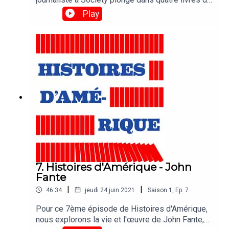
Jim Harrison : En Marge d’abord, ses mémoires
Play
publiées en 2003, puis la femme aux lucioles,
Julip, et l’été où il faillit mourir, respectivement
sorties en 1990, 1994, 2005. Ces trois novellas,
c’est à dire des textes entre la longue nouvelle et
le court roman, sont réunies en un seul volume.
Les deux œuvres sont publiées chez 10/18.
7. Histoires d'Amérique - John
Fante
|
|
46:34
jeudi 24 juin 2021
Saison
1
,
Ep.
7
Pour ce 7ème épisode de Histoires d'Amérique,
nous explorons la vie et l'œuvre de John Fante,