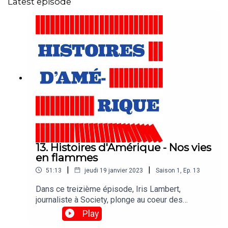
Latest episode
13. Histoires d'Amérique - Nos vies
en flammes
|
|
51:13
jeudi 19 janvier 2023
Saison
1
,
Ep.
13
Dans ce treizième épisode, Iris Lambert,
journaliste à Society, plonge au coeur des
montagnes Appalaches de Caroline du Nord, dans
Play
les Etats-Unis de 2016, où se déroule l’intrigue du