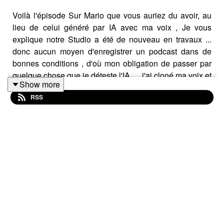
Voilà l'épisode Sur Mario que vous auriez du avoir, au
lieu de celui généré par IA avec ma voix , Je vous
explique notre Studio a été de nouveau en travaux ...
donc aucun moyen d'enregistrer un podcast dans de
bonnes conditions , d'où mon obligation de passer par
quelque chose que je déteste l'IA .... j'ai cloné ma voix et
Show more
mis mon travail dedans mais découragé, ces épisodes
RSS
sont moins bons que les vrais dont celui ci fait partie , là
j'y met mes tripes et mon âme, moi quoi, Skybohemio...
alors bonne Ecoute...