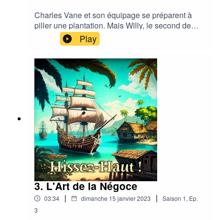
Charles Vane et son équipage se préparent à
piller une plantation. Mais Willy, le second de
l'équipage, remarque que Barbe Noire et Stede
Play
Bonnet les ont devancés...
3. L'Art de la Négoce
|
|
03:34
dimanche 15 janvier 2023
Saison
1
,
Ep.
3