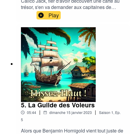
Calico Jack, fier d'avoir découvert une carte au
trésor, s'en va demander aux capitaines de
Nassau de s'associer à lui dans sa quête. Sans
Play
grand succès...
5. La Guilde des Voleurs
|
|
05:44
dimanche 15 janvier 2023
Saison
1
,
Ep.
5
Alors que Benjamin Hornigold vient tout juste de