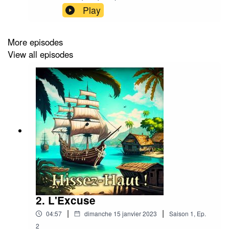
communication à l'issue de l'abordage d'un
Play
navire espagnol.
More episodes
View all episodes
2. L'Excuse
|
|
04:57
dimanche 15 janvier 2023
Saison
1
,
Ep.
2