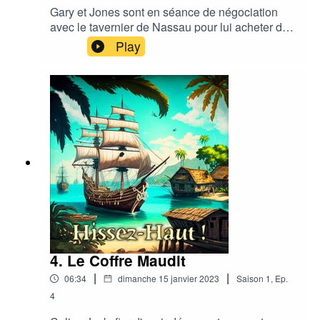
Gary et Jones sont en séance de négociation
avec le tavernier de Nassau pour lui acheter des
cigares. Charles Vane, leur capitaine, décide de
Play
leur venir en aide.
4. Le Coffre Maudit
|
|
06:34
dimanche 15 janvier 2023
Saison
1
,
Ep.
4