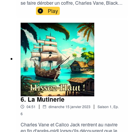
se faire dérober un coffre, Charles Vane, Black
Sam, Calico Jack et lui-même découvrent que le
Play
tavernier de Nassau dirige une organisation qui
a pour but de leur subtiliser leurs fortunes.
6. La Mutinerie
|
|
04:51
dimanche 15 janvier 2023
Saison
1
,
Ep.
6
Charles Vane et Calico Jack rentrent au navire
en fin d'après-midi lorsqu'ils découvrent que les