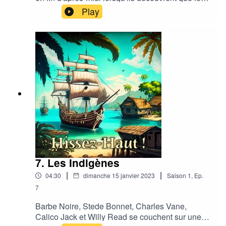
matelots de leur équipage les attendent de pied
Play
ferme.
7. Les Indigènes
|
|
04:30
dimanche 15 janvier 2023
Saison
1
,
Ep.
7
Barbe Noire, Stede Bonnet, Charles Vane,
Calico Jack et Willy Read se couchent sur une