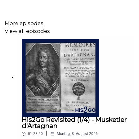
……
More episodes
View all episodes
LITERATUR
Bremm, Klaus-Jürgen: Amerikas unwahrscheinlicher
Sieg. Der Unabhängigkeitskrieg von 1775 bis 1783,
2025.
Daughan, George: Lexington and Concord. The Battle
Heard Round the World, 2018.
His2Go Revisited (1/4) - Musketier
d'Artagnan
……
|
01:23:50
Montag, 3. August 2026