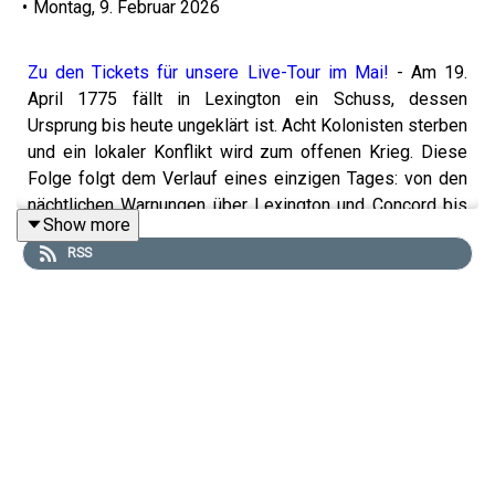
•
Montag, 9. Februar 2026
Zu den Tickets für unsere Live-Tour im Mai!
- Am 19.
April 1775 fällt in Lexington ein Schuss, dessen
Ursprung bis heute ungeklärt ist. Acht Kolonisten sterben
und ein lokaler Konflikt wird zum offenen Krieg. Diese
Folge folgt dem Verlauf eines einzigen Tages: von den
nächtlichen Warnungen über Lexington und Concord bis
Show more
zum verlustreichen Rückzug der britischen Truppen nach
RSS
Boston. Ein Tag, an dessen Ende nichts mehr so ist wie
zuvor.
……
Das
Folgenbild
zeigt das Gemälde zum Gefecht von
Lexington von William Wollen, 1910.