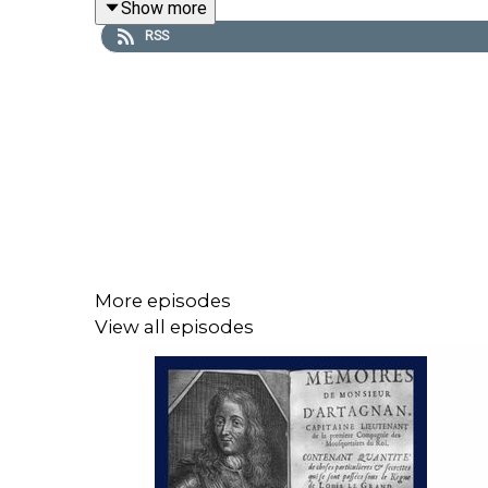
Show more
RSS
Das Folgenbild zeigt David & Victor im Oktober 20
……
WERBUNG
More episodes
View all episodes
Du willst dir die Rabatte unserer weiteren Werbep
…….