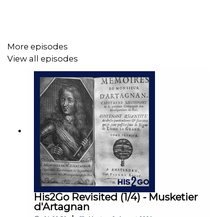
........
WERBUNG
More episodes
View all episodes
Du willst dir die Rabatte unserer Werbepartner sichern?
Hier geht's zu den Angeboten!
........
Das
Folgenbild
zeigt die Ruinen von Mohenjo-Daro mit
dem Großen Bad; der buddhistische Stupa auf dem
Hügel-Komplex entstand später.
His2Go Revisited (1/4) - Musketier
d'Artagnan