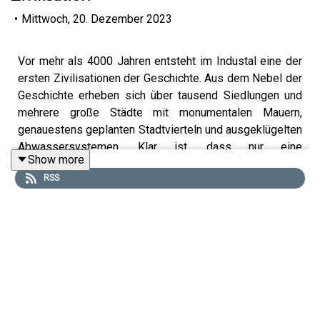
•
Mittwoch, 20. Dezember 2023
Vor mehr als 4000 Jahren entsteht im Industal eine der
ersten Zivilisationen der Geschichte. Aus dem Nebel der
Geschichte erheben sich über tausend Siedlungen und
mehrere große Städte mit monumentalen Mauern,
genauestens geplanten Stadtvierteln und ausgeklügelten
Abwassersystemen. Klar ist, dass nur eine
Show more
hochkomplexe Kultur und Gesellschaft derartiges
RSS
erschaffen konnte. Doch ihre Geheimnisse warten bis
heute darauf, gänzlich entschlüsselt zu werden. Darunter
fällt die Frage, wer über die Städte herrschte, welche
Götter die Menschen anbeteten, nach Krieg und Frieden,
nach der mysteriösen Indus-Schrift und schließlich nach
dem Ende der Hochkultur am Indus...