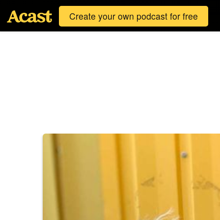
Create your own podcast for free