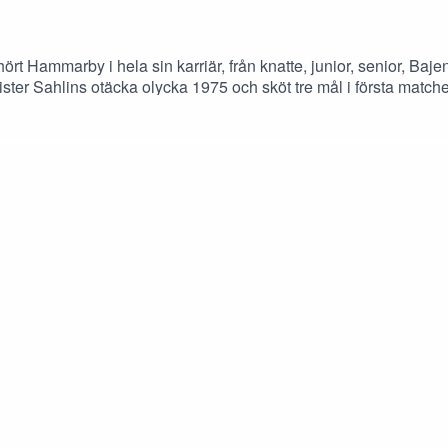
llhört Hammarby i hela sin karriär, från knatte, junior, senior, B
Christer Sahlins otäcka olycka 1975 och sköt tre mål i första m