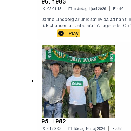
96. 1983
|
|
02:01:43
måndag 1 juni 2026
Ep.
96
Janne Lindberg är unik såtillvida att han ti
fick chansen att debutera i A-laget efter 
träffade honom i Gula villan på Kanalplan.
Play
95. 1982
|
|
01:53:02
lördag 16 maj 2026
Ep.
95