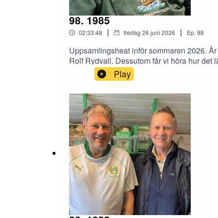
98. 1985
|
|
02:33:48
fredag 26 juni 2026
Ep.
98
Uppsamlingsheat inför sommaren 2026. År 1
Rolf Rydvall. Dessutom får vi höra hur det 
håller låda.
Play