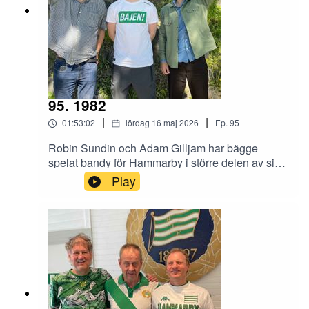
95. 1982
|
|
01:53:02
lördag 16 maj 2026
Ep.
95
Robin Sundin och Adam Gilljam har bägge
spelat bandy för Hammarby i större delen av sina
karriärer. Robin var med i den klassiska
Play
snöfinalen 2010 och bägge i den lika klassiska
publikfesten i Friends Arena i Solna 2013. De
kom förbi Gula villan och snackade om bandy
och annat med Benjamin Thorén och Magnus
Hagström.