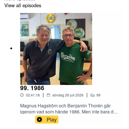
View all episodes
99. 1986
|
|
02:41:18
söndag 26 juli 2026
Ep.
99
Magnus Hagström och Benjamin Thorén går
igenom vad som hände 1986. Men inte bara det.
Det snackas rekordlång tid om Hammarby IF,
Play
Gula villan, VM, fotbollsregler, VAR med mera.