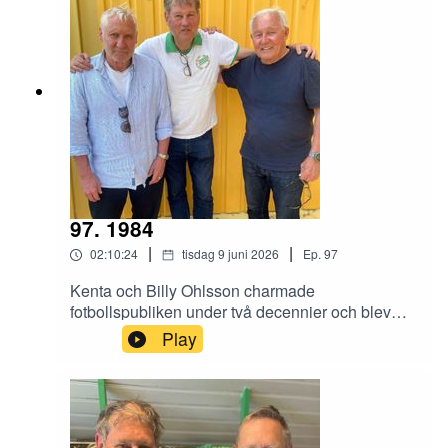
Thorén och Dick Kjellander håller låda.
97. 1984
|
|
02:10:24
tisdag 9 juni 2026
Ep.
97
Kenta och Billy Ohlsson charmade
fotbollspubliken under två decennier och blev
legendarer i grönvitt. Kenta med flest matcher
Play
och Billy med flest mål. Bröderna gästade Gula
villan och pratade om sina karriärer med
Benjamin Thorén och Magnus Hagström.