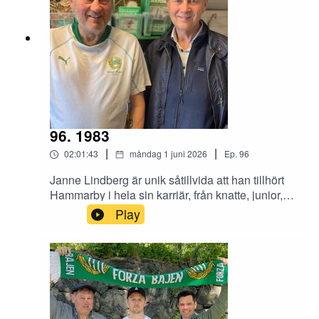
96. 1983
|
|
02:01:43
måndag 1 juni 2026
Ep.
96
Janne Lindberg är unik såtillvida att han tillhört
Hammarby i hela sin karriär, från knatte, junior,
senior, Bajen Fans Hockey och över till
Play
veteranhockey. Han fick chansen att debutera i
A-laget efter Christer Sahlins otäcka olycka 1975
och sköt tre mål i första matchen. Benjamin
Thorén och Magnus Hagström träffade honom i
Gula villan på Kanalplan.