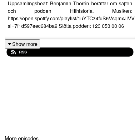
Uppsamlingsheat: Benjamin Thorén berättar om sajten
och podden HIfhistoria. Musiken:
https://open.spotify.com/playlist/1uYTCz4fuS5VsqmxJlVVB
si=7f1d597eec684ba9 Stötta podden: 123 053 00 06
Show more
RSS
More episodes