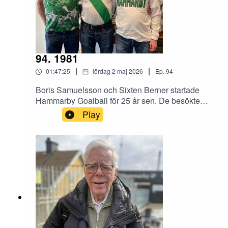
94. 1981
|
|
01:47:25
lördag 2 maj 2026
Ep.
94
Boris Samuelsson och Sixten Berner startade
Hammarby Goalball för 25 år sen. De besökte
gula villan och Benjamin Thorén och Magnus
Play
Hagström och berättade om sporten, men också
om sina liv som Hammarbysupportrar och hur de
fick Hammarby Fotboll att syntolka matcherna på
Nya Söderstadion.