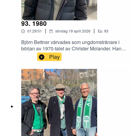
93. 1980
|
|
01:29:01
söndag 19 april 2026
Ep.
93
Björn Bettner värvades som ungdomstränare i
början av 1970-talet av Christer Molander. Han
stannade i några år och har sedan dess hållit på
Play
och följt Bajen och är fortfarande i tät kontakt med
klubben, trots att han bor i Dalarna och jobbat
med bl a Vasaloppet i många år. Han gästar Gula
villan och snackar bland annat om fotbollens
utveckling med Benjamin Thorén.