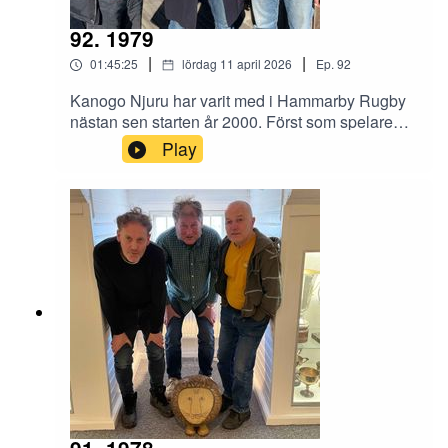
92. 1979
|
|
01:45:25
lördag 11 april 2026
Ep.
92
Kanogo Njuru har varit med i Hammarby Rugby
nästan sen starten år 2000. Först som spelare
och nu i föreningens styrelse. Han besökte
Play
styrelserummet i Gula villan och berättade om
Bajens rugby och om sporten i stort. Benjamin
Thorén och Magnus Hagström var utfrågare.