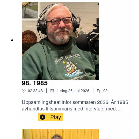
Ett sommaravsnitt med mycket snack.
98. 1985
|
|
02:33:48
fredag 26 juni 2026
Ep.
98
Uppsamlingsheat inför sommaren 2026. År 1985
avhandlas tillsammans med intervjuer med
Lasse Åberg (Stig-Helmer) och en av de sista
Play
original 54:orna Rolf Rydvall. Dessutom får vi
höra hur det lät när Ronnie Hellström spelade
recettmatch i Tyskland. Plus lite annat. Benjamin