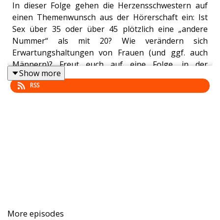
In dieser Folge gehen die Herzensschwestern auf
einen Themenwunsch aus der Hörerschaft ein: Ist
Sex über 35 oder über 45 plötzlich eine „andere
Nummer“ als mit 20? Wie verändern sich
Erwartungshaltungen von Frauen (und ggf. auch
Männern)? Freut euch auf eine Folge, in der
Show more
Christine und Annika über vergangene Zeiten
RSS
sprechen, aber auch einen Blick in die Zukunft
werfen und schließlich zu dem Fazit kommen: Sex ist
gut. Sex ist wichtig. Deswegen lautet die heutige
Botschaft: Leute! Ihr müsst bumsen!
—
herzensschwestern.fm/slack
Schickt uns auch gern eine Mail unter
More episodes