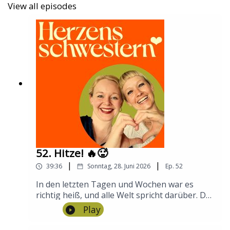
christine@herzensschwestern.fm
View all episodes
annika@herzensschwestern.fm
52. Hitze! 🔥🥵
|
|
39:36
Sonntag, 28. Juni 2026
Ep.
52
In den letzten Tagen und Wochen war es
richtig heiß, und alle Welt spricht darüber. Das
tun die Herzensschwestern Christine und
Play
Annika jetzt einfach auch. Setzt euch zu uns
an den Pool, lasst die Beine ins Wasser