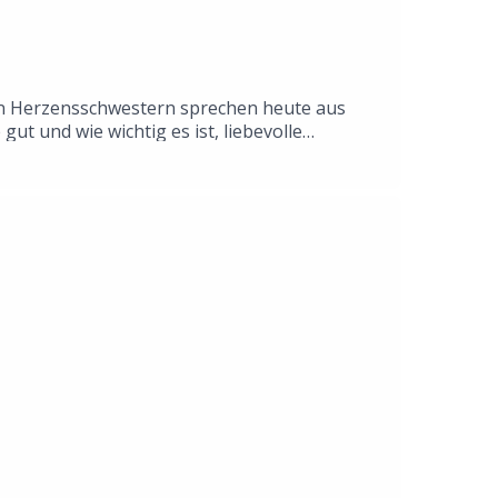
den Herzensschwestern sprechen heute aus
 und wie wichtig es ist, liebevolle
haft - und dadurch Hoffnung. Setzt euch