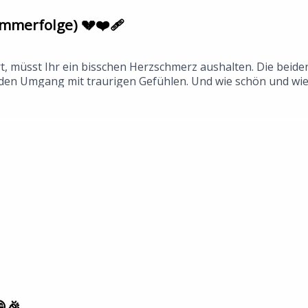
ummerfolge) 💔❤️‍🩹
rt, müsst Ihr ein bisschen Herzschmerz aushalten. Die bei
 Umgang mit traurigen Gefühlen. Und wie schön und wie gut
 Heute gibt es Tränen, aber auch ganz, ganz viel Freundsc
ern.fm/slack Schickt uns auch gern eine Mail
nnika@herzensschwestern.fm
🎉