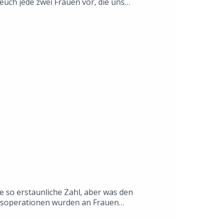
euch jede zwei Frauen vor, die uns
n und teilt Eure Gedanken mit uns! Umfrage
ndern-generationen-umfrage-gen-z-hat-
MTZ81AOlympe de Gouge:
schichte von Missbrauch und dem Kampf um
3969051673/Gisèle Pelicot: Eine Hymne an das
afie/dp/3492074359Nadia Murad: ich bin eure
eithttps://amzn.to/4cBe0MCSchreibt uns, was
istine@herzensschwestern.fm
e so erstaunliche Zahl, aber was den
eitsoperationen wurden an Frauen
ber unterhalten sich Christine und Annika in