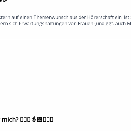
tern auf einen Themenwunsch aus der Hörerschaft ein: Ist S
rn sich Erwartungshaltungen von Frauen (und ggf. auch Män
iten sprechen, aber auch einen Blick in die Zukunft werfen 
ie heutige Botschaft: Leute! Ihr müsst bumsen!—herzensschwe
n.fmannika@herzensschwestern.fm
h? 🙋🏼‍♀️👵🏻🦸🏻‍♀️