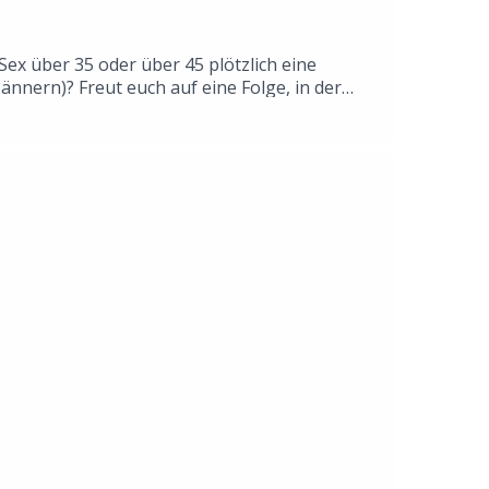
ex über 35 oder über 45 plötzlich eine
nern)? Freut euch auf eine Folge, in der
und schließlich zu dem Fazit kommen: Sex ist
stern.fm/slack Schickt uns auch gern eine