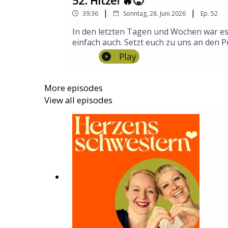
52. Hitze! 🔥🥵
|
|
39:36
Sonntag, 28. Juni 2026
Ep.
52
In den letzten Tagen und Wochen war es r
einfach auch. Setzt euch zu uns an den 
um besser mit der Hitzewelle umzugehen 
Play
Getrönkerezept und laden euch dazu ein,
umgehen als neurotypische Menschen?Pas
Hitze zu:
More episodes
https://www.med.ovgu.de/Presse/Presse
View all episodes
tzeschutz-p-50774.html Frauen leiden st
sommerhitze-belastet-d637cc68-1d5f-4bd
https://www.msdmanuals.com/de/heim/v
Hitzewellen auf neurodivergente Mensch
herzensschwestern.fm/slack Schickt un