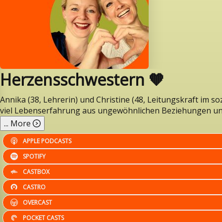
Herzensschwestern 🧡
Annika (38, Lehrerin) und Christine (48, Leitungskraft im 
viel Lebenserfahrung aus ungewöhnlichen Beziehungen u
...
More
APPLE PODCASTS
SPOTIFY
CASTBOX
CASTRO
OVERCAST
POCKET CASTS