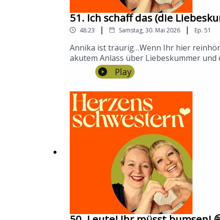
51. Ich schaff das (die Liebesk
|
|
48:23
Samstag, 30. Mai 2026
Ep.
51
Annika ist traurig…Wenn Ihr hier reinhö
akutem Anlass über Liebeskummer und den
Gespräche mit nahen Menschen zu führen.
Play
gerne zu uns aufs Sofa! —herzensschwest
unterchristine@herzensschwestern.fma
50. Leute! Ihr müsst bumsen! 