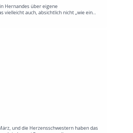
llin Hernandes über eigene
elleicht auch, absichtlich nicht „wie ein
 Eroberungsprojekt wahrgenommen zu werden?
s auch schön. Setzt euch zu uns, wenn ihr mögt,
h Buchempfehlungen aus der Sendung: Toxische
e-Weiblichkeit-Ich-werde-immer-mehr-zur-
-inhalt-analyse/Simone de Beauvoir:
eine Mail
 März, und die Herzensschwestern haben das