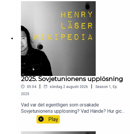
2025. Sovjetunionens upplösning
|
|
05:04
söndag 2 augusti 2026
Season
1
,
Ep.
2025
Vad var det egentligen som orsakade
Sovjetunionens upplösning? Vad Hände? Hur gick
det till?Wikipedia säger sitt om Sovjetunionens
Play
upplösning.