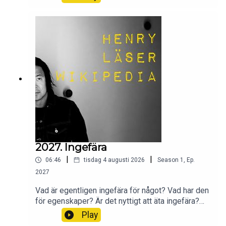
2027. Ingefära
|
|
06:46
tisdag 4 augusti 2026
Season
1
,
Ep.
2027
Vad är egentligen ingefära för något? Vad har den
för egenskaper? Är det nyttigt att äta ingefära?
Vad har den för bevisad effekt på kroppen? Och
Play
hur länge har vi använt oss av ingefära?Wikipedia