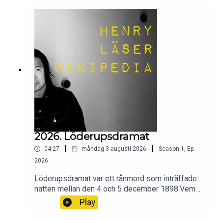
säger sitt om ingefära.
2026. Löderupsdramat
|
|
04:27
måndag 3 augusti 2026
Season
1
,
Ep.
2026
Löderupsdramat var ett rånmord som inträffade
natten mellan den 4 och 5 december 1898.Vem
var det som var mördaren, Vem mördades och
Play
varför? Och hur slutade allt?Wikipedia säger sitt
om Löderupsdramat.