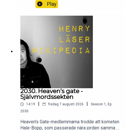
man förr tiden kunde bota håll?Wikipedia säger
Play
sitt om håll.
2030. Heaven’s gate -
Självmordssekten
|
|
14:19
fredag 7 augusti 2026
Season
1
,
Ep.
2030
Heaven's Gate-medlemmarna trodde att kometen
Hale-Bopp, som passerade nära jorden samma år,