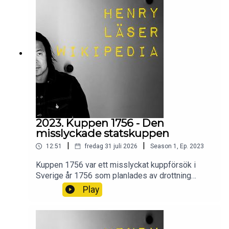
2023. Kuppen 1756 - Den
misslyckade statskuppen
|
|
12:51
fredag 31 juli 2026
Season
1
,
Ep.
2023
Kuppen 1756 var ett misslyckat kuppförsök i
Sverige år 1756 som planlades av drottning
Lovisa Ulrika för att återinföra monarkins politiska
Play
makt.Vad var det som hände? Och hur gick det?
Wikipedia säger sitt om kuppen 1756.