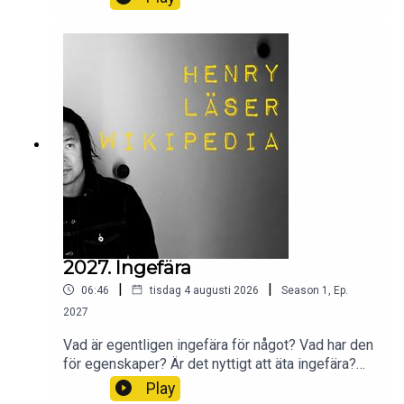
2027. Ingefära
|
|
06:46
tisdag 4 augusti 2026
Season
1
,
Ep.
2027
Vad är egentligen ingefära för något? Vad har den
för egenskaper? Är det nyttigt att äta ingefära?
Vad har den för bevisad effekt på kroppen? Och
Play
hur länge har vi använt oss av ingefära?Wikipedia