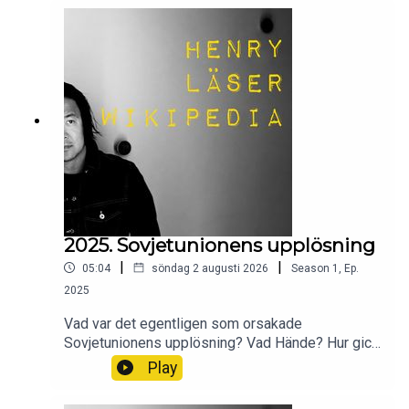
om Löderupsdramat.
2025. Sovjetunionens upplösning
|
|
05:04
söndag 2 augusti 2026
Season
1
,
Ep.
2025
Vad var det egentligen som orsakade
Sovjetunionens upplösning? Vad Hände? Hur gick
det till?Wikipedia säger sitt om Sovjetunionens
Play
upplösning.