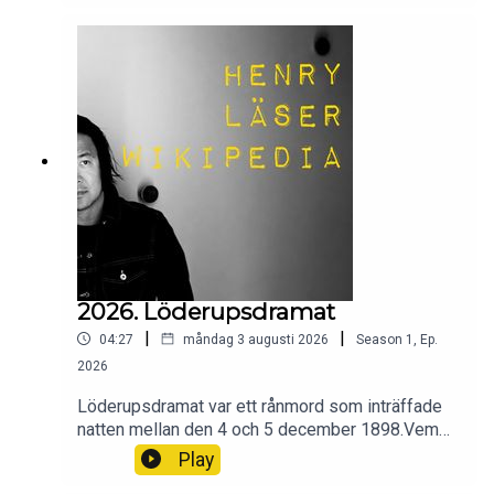
säger sitt om ingefära.
2026. Löderupsdramat
|
|
04:27
måndag 3 augusti 2026
Season
1
,
Ep.
2026
Löderupsdramat var ett rånmord som inträffade
natten mellan den 4 och 5 december 1898.Vem
var det som var mördaren, Vem mördades och
Play
varför? Och hur slutade allt?Wikipedia säger sitt