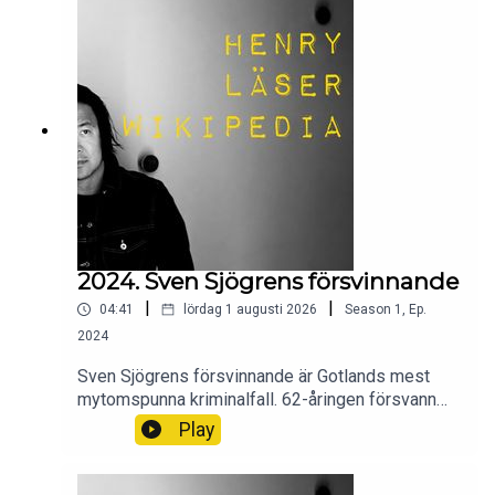
2024. Sven Sjögrens försvinnande
|
|
04:41
lördag 1 augusti 2026
Season
1
,
Ep.
2024
Sven Sjögrens försvinnande är Gotlands mest
mytomspunna kriminalfall. 62-åringen försvann
från sitt hem i Lummelunda i oktober
Play
1972.Wikipedia säger sitt om Sven Sjögrens
försvinnande.