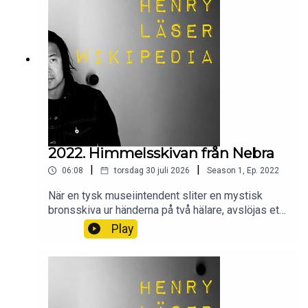
2022. Himmelsskivan från Nebra
|
|
06:08
torsdag 30 juli 2026
Season
1
,
Ep.
2022
När en tysk museiintendent sliter en mystisk
bronsskiva ur händerna på två hälare, avslöjas ett
tidigare okänt och högt utvecklat
Play
bronsåldersimperium för forskarna. Men vad var
detta för bronsskiva? Vad visade den? Och hur
gick det till när den hittades? Wikipedia säger sitt
om Himmelsskivan från Nebra.