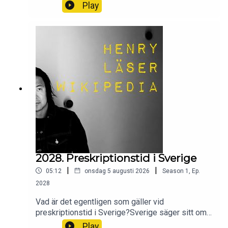
dragonlöjtnanten Sixten Sparre. Sparre blev
Play
häftigt förälskad i den unga artisten, och parets
ödesdigra kärlekshistoria lever kvar än idag. Men
vad var det egentligen som hände?Wikipedia
säger sitt om Elvira Madigan.
2028. Preskriptionstid i Sverige
|
|
05:12
onsdag 5 augusti 2026
Season
1
,
Ep.
2028
Vad är det egentligen som gäller vid
preskriptionstid i Sverige?Sverige säger sitt om
Preskriptionstid i Sverige.
Play