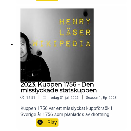
1972.Wikipedia säger sitt om Sven Sjögrens
försvinnande.
2023. Kuppen 1756 - Den
misslyckade statskuppen
|
|
12:51
fredag 31 juli 2026
Season
1
,
Ep.
2023
Kuppen 1756 var ett misslyckat kuppförsök i
Sverige år 1756 som planlades av drottning
Lovisa Ulrika för att återinföra monarkins politiska
Play
makt.Vad var det som hände? Och hur gick det?