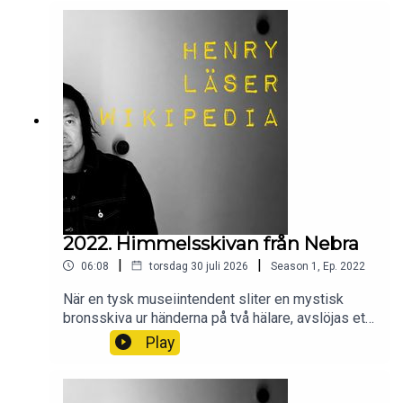
Wikipedia säger sitt om kuppen 1756.
2022. Himmelsskivan från Nebra
|
|
06:08
torsdag 30 juli 2026
Season
1
,
Ep.
2022
När en tysk museiintendent sliter en mystisk
bronsskiva ur händerna på två hälare, avslöjas ett
tidigare okänt och högt utvecklat
Play
bronsåldersimperium för forskarna. Men vad var
detta för bronsskiva? Vad visade den? Och hur
gick det till när den hittades? Wikipedia säger sitt