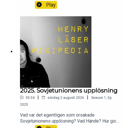
var det som var mördaren, Vem mördades och
Play
varför? Och hur slutade allt?Wikipedia säger sitt
om Löderupsdramat.
2025. Sovjetunionens upplösning
|
|
05:04
söndag 2 augusti 2026
Season
1
,
Ep.
2025
Vad var det egentligen som orsakade
Sovjetunionens upplösning? Vad Hände? Hur gick
det till?Wikipedia säger sitt om Sovjetunionens