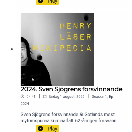
Play
upplösning.
2024. Sven Sjögrens försvinnande
|
|
04:41
lördag 1 augusti 2026
Season
1
,
Ep.
2024
Sven Sjögrens försvinnande är Gotlands mest
mytomspunna kriminalfall. 62-åringen försvann
från sitt hem i Lummelunda i oktober
Play