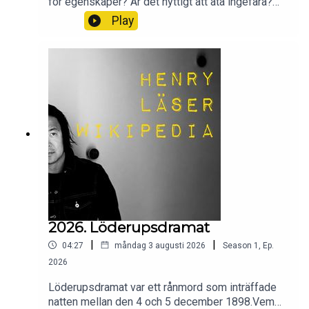
för egenskaper? Är det nyttigt att äta ingefära?
Vad har den för bevisad effekt på kroppen? Och
Play
hur länge har vi använt oss av ingefära?Wikipedia
säger sitt om ingefära.
2026. Löderupsdramat
|
|
04:27
måndag 3 augusti 2026
Season
1
,
Ep.
2026
Löderupsdramat var ett rånmord som inträffade
natten mellan den 4 och 5 december 1898.Vem