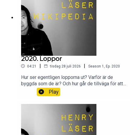
Attarpsmorden.
2020. Loppor
|
|
04:21
tisdag 28 juli 2026
Season
1
,
Ep.
2020
Hur ser egentligen lopporna ut? Varför är de
byggda som de är? Och hur går de tillväga för att
suga blod?Wikipedia säger sitt om loppor.
Play