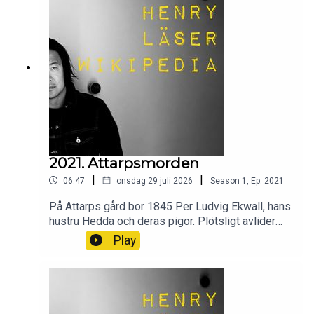
om Himmelsskivan från Nebra.
2021. Attarpsmorden
|
|
06:47
onsdag 29 juli 2026
Season
1
,
Ep.
2021
På Attarps gård bor 1845 Per Ludvig Ekwall, hans
hustru Hedda och deras pigor. Plötsligt avlider
Per Ludvig och en av pigorna efter kraftiga
Play
magsmärtor. Hedda får liknande symptom, men
lindriga och klarar sig. Utredningen och
rättsprocessen blir en trasslig härva av falska
vittnesmål, otrohetsaffärer, lögner och
sensation.Wikipedia säger sitt om