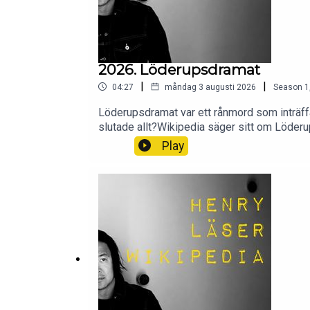
2026. Löderupsdramat
|
|
04:27
måndag 3 augusti 2026
Season
1
Löderupsdramat var ett rånmord som inträf
slutade allt?Wikipedia säger sitt om Löder
Play