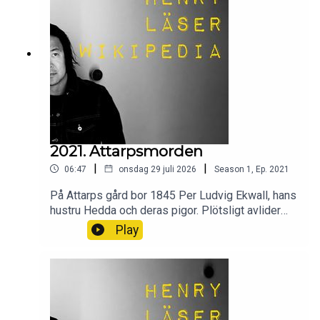
2021. Attarpsmorden
|
|
06:47
onsdag 29 juli 2026
Season
1
,
Ep.
2021
På Attarps gård bor 1845 Per Ludvig Ekwall, hans
hustru Hedda och deras pigor. Plötsligt avlider
Per Ludvig och en av pigorna efter kraftiga
Play
magsmärtor. Hedda får liknande symptom, men
lindriga och klarar sig. Utredningen och
rättsprocessen blir en trasslig härva av falska
vittnesmål, otrohetsaffärer, lögner och
sensation.Wikipedia säger sitt om
Attarpsmorden.