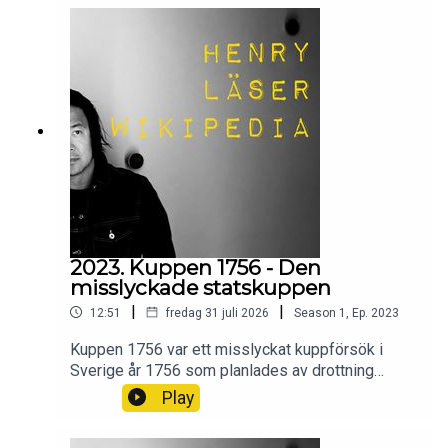
försvinnande.
2023. Kuppen 1756 - Den
misslyckade statskuppen
|
|
12:51
fredag 31 juli 2026
Season
1
,
Ep.
2023
Kuppen 1756 var ett misslyckat kuppförsök i
Sverige år 1756 som planlades av drottning
Lovisa Ulrika för att återinföra monarkins politiska
Play
makt.Vad var det som hände? Och hur gick det?
Wikipedia säger sitt om kuppen 1756.