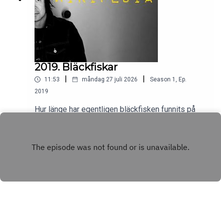
2019. Bläckfiskar
|
|
11:53
måndag 27 juli 2026
Season
1
,
Ep.
2019
Hur länge har egentligen bläckfisken funnits på
vår jord? Hur många hjärtan har en bläckfisk? Och
hur är bäckfisken anatomiskt uppbyggd?
Play
Wikipedia säger sitt om bläckfiskar.