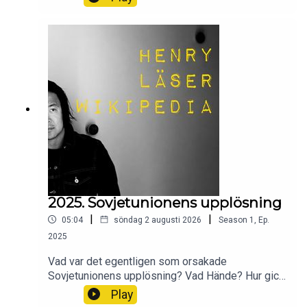
varför? Och hur slutade allt?Wikipedia säger sitt
om Löderupsdramat.
2025. Sovjetunionens upplösning
|
|
05:04
söndag 2 augusti 2026
Season
1
,
Ep.
2025
Vad var det egentligen som orsakade
Sovjetunionens upplösning? Vad Hände? Hur gick
det till?Wikipedia säger sitt om Sovjetunionens
Play
upplösning.