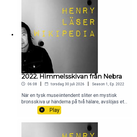
2022. Himmelsskivan från Nebra
|
|
06:08
torsdag 30 juli 2026
Season
1
,
Ep.
2022
När en tysk museiintendent sliter en mystisk
bronsskiva ur händerna på två hälare, avslöjas ett
tidigare okänt och högt utvecklat
Play
bronsåldersimperium för forskarna. Men vad var
detta för bronsskiva? Vad visade den? Och hur
gick det till när den hittades? Wikipedia säger sitt
om Himmelsskivan från Nebra.