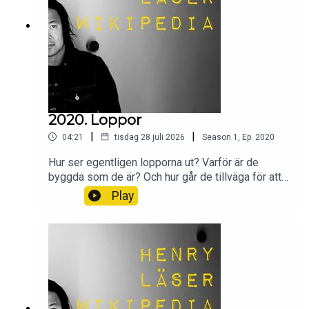
2020. Loppor
|
|
04:21
tisdag 28 juli 2026
Season
1
,
Ep.
2020
Hur ser egentligen lopporna ut? Varför är de
byggda som de är? Och hur går de tillväga för att
suga blod?Wikipedia säger sitt om loppor.
Play