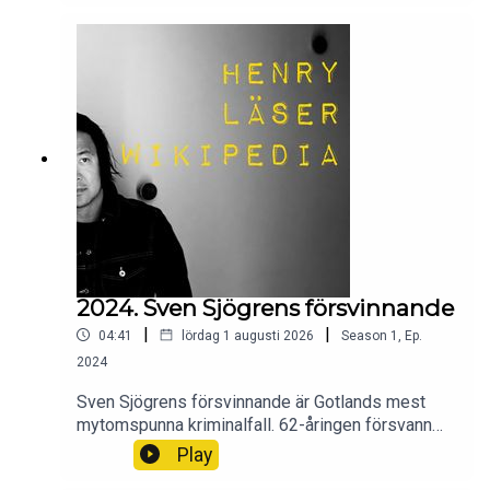
2024. Sven Sjögrens försvinnande
|
|
04:41
lördag 1 augusti 2026
Season
1
,
Ep.
2024
Sven Sjögrens försvinnande är Gotlands mest
mytomspunna kriminalfall. 62-åringen försvann
från sitt hem i Lummelunda i oktober
Play
1972.Wikipedia säger sitt om Sven Sjögrens