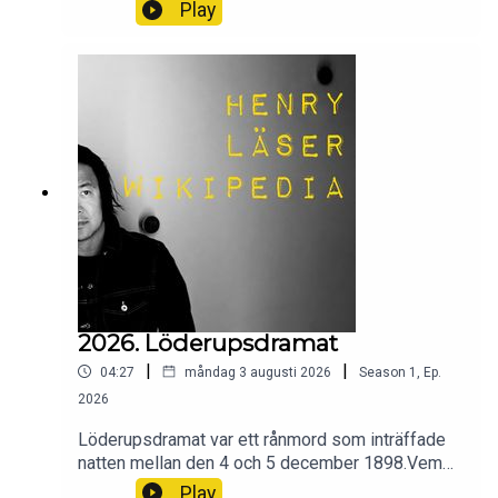
Vad har den för bevisad effekt på kroppen? Och
Play
hur länge har vi använt oss av ingefära?Wikipedia
säger sitt om ingefära.
2026. Löderupsdramat
|
|
04:27
måndag 3 augusti 2026
Season
1
,
Ep.
2026
Löderupsdramat var ett rånmord som inträffade
natten mellan den 4 och 5 december 1898.Vem
var det som var mördaren, Vem mördades och
Play