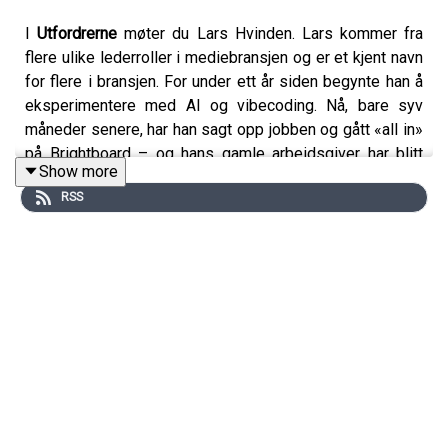
I
Utfordrerne
møter du Lars Hvinden. Lars kommer fra
flere ulike lederroller i mediebransjen og er et kjent navn
for flere i bransjen. For under ett år siden begynte han å
eksperimentere med AI og vibecoding. Nå, bare syv
måneder senere, har han sagt opp jobben og gått «all in»
på Brightboard – og hans gamle arbeidsgiver har blitt
Show more
hans første kunde bare etter 3 måneder! I podkasten lar
RSS
vi Lars selv fortelle om reisen: prosessen, produktet og
hva som ligger foran for Brightboard.
Husk å abonner på kanalen for varsel om fremtidige
episoder!
Liker du episoden? Da setter vi pris på om du
legger igjen fem stjerner før du går videre.
Følg oss på
helt.raa
på Instagram, Tiktok og Snap, der vi
kommer med mer innhold.