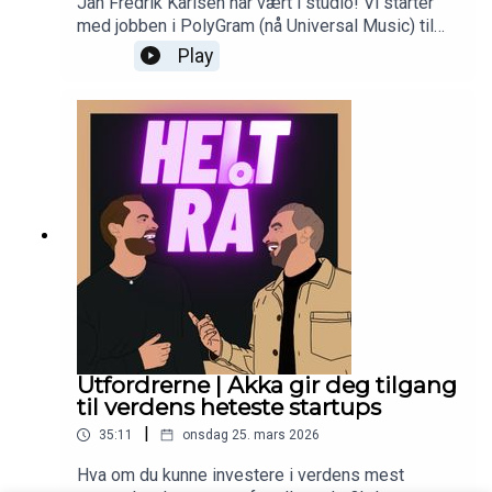
Jan Fredrik Karlsen har vært i studio! Vi starter
med jobben i PolyGram (nå Universal Music) til
gjennombruddet med Idol og rollen som
Play
artistmanager til byggingen av Playroom og
salget av selskapet og videre inn i eventbransjen.
En veldig inspirerende karriere! Vi snakker om
reisen, magefølelse, beslutninger og hva som
faktisk skal til for å bygge noe som treffer.
Utfordrerne | Akka gir deg tilgang
til verdens heteste startups
|
35:11
onsdag 25. mars 2026
Hva om du kunne investere i verdens mest