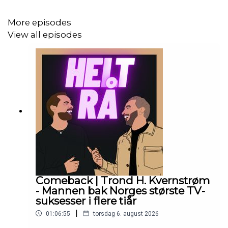
Samarbeid med oss, liveoppdrag eller annonsering til en
More episodes
målgruppe som er vanskelig å nå? Ta kontakt med oss
View all episodes
på
heltraapodcast@gmail.com
Comeback | Trond H. Kvernstrøm
- Mannen bak Norges største TV-
suksesser i flere tiår
|
01:06:55
torsdag 6. august 2026