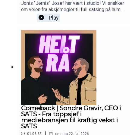
Jonis "Jørnis" Josef har vært i studio! Vi snakker
om veien fra aksjemegler til full satsing på humor.
På reisen frem til i dag har det vært flere twists
Play
and turns, med både oppturer og nedturer. Han har
tatt høy risiko hele veien, og forteller ærlig om
karrierevalgene han har gjort opp gjennom årene.
Nå er han aktuell med sin USA-satsing, og
standup-showene hans har allerede fått enormt
med visninger.Vi håper du liker episoden og
koser deg like mye som vi gjorde. Husk å
abonnere på kanalen for kommende episoder!
Comeback | Sondre Gravir, CEO i
SATS - Fra toppsjef i
mediebransjen til kraftig vekst i
SATS
|
01:03:35
onsdag 22. juli 2026