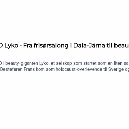
yko - Fra frisørsalong i Dala-Järna til beau
 i beauty-giganten Lyko, et selskap som startet som en liten sa
! Bestefaren Frans kom som holocaust-overlevende til Sverige og 
nen i 2008 og gjorde Lyko til et av Nordens råeste veksteventyr. I
isjoner om 100 fysiske butikker med sitt nye «Fab Store»-konsep
Rickard bygger kultur, tempo og tydelighetApp-strategien: hvorfo
ty og MinlenHva som virkelig kreves for å overleve og dominer