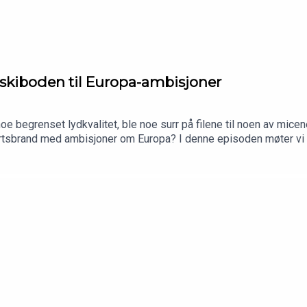
i skiboden til Europa-ambisjoner
oe begrenset lydkvalitet, ble noe surr på filene til noen av mice
portsbrand med ambisjoner om Europa? I denne episoden møter vi g
tydrevet brand med tydelig identitet, sterke ambisjoner og stor
é til vekst, hvorfor de tror nisje kan slå bredde, og hva som skal