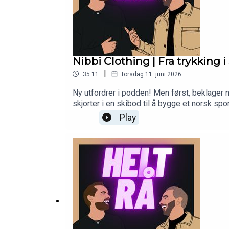
Nibbi Clothing | Fra trykking 
|
35:11
torsdag 11. juni 2026
Ny utfordrer i podden! Men først, beklager n
skjorter i en skibod til å bygge et norsk s
surfet på tennisbølgen og bygget et communi
Play
all inn på Nibbi. Vi snakker om reisen fra id
de neste årene.