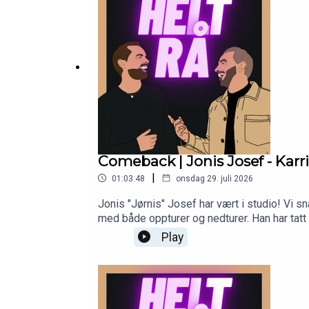
Comeback | Jonis Josef - Karr
|
01:03:48
onsdag 29. juli 2026
Jonis "Jørnis" Josef har vært i studio! Vi sn
med både oppturer og nedturer. Han har tatt 
sin USA-satsing, og standup-showene hans h
Play
abonnere på kanalen for kommende episode