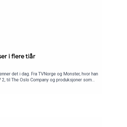
i flere tiår
jenner det i dag. Fra TVNorge og Monster, hvor han
TV 2, til The Oslo Company og produksjoner som
ke konsepter blir til, og hva som kreves for å
t av masse kule historier.