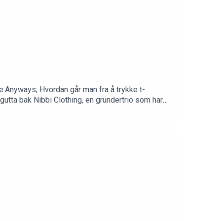
ne.Anyways; Hvordan går man fra å trykke t-
utta bak Nibbi Clothing⁠, en gründertrio som har
 gjennomføringsevne. Nå satser de alt og har gått
 til når de nå har høye ambisjoner om å vokse mye