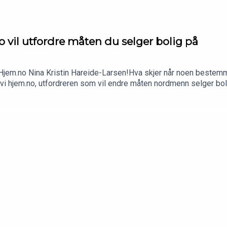
 vil utfordre måten du selger bolig på
i Hjem.no Nina Kristin Hareide-Larsen!Hva skjer når noen bestem
 vi hjem.no, utfordreren som vil endre måten nordmenn selger bo
 bygger tillit i et marked dominert av sterke aktører, og hvilke 
ktøy.Vi er også innom:Hvordan man bygger en utfordrer i et eta
yggingHva som skal til for å få folk til å endre vaner