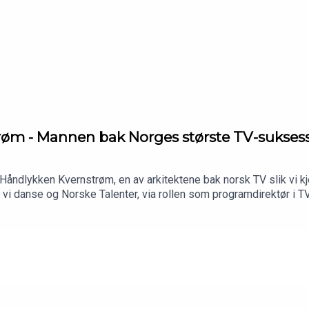
m - Mannen bak Norges største TV-suksesser 
Håndlykken Kvernstrøm, en av arkitektene bak norsk TV slik vi k
 vi danse og Norske Talenter, via rollen som programdirektør i 
ytta på VGTV. Vi snakker om hvorfor tempo er kvalitet, hvordan ster
 deler erfaringer fra både produsent- og kanalsiden i en reise fyl