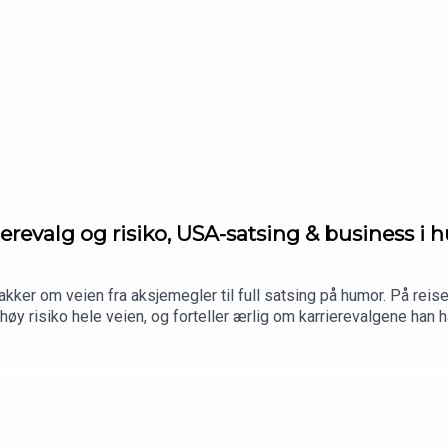
ierevalg og risiko, USA-satsing & business i
akker om veien fra aksjemegler til full satsing på humor. På reisen
høy risiko hele veien, og forteller ærlig om karrierevalgene han 
ar allerede fått enormt med visninger.Vi håper du liker episode
r!