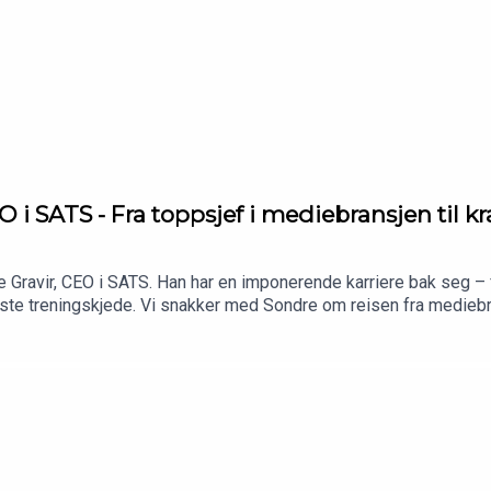
i SATS - Fra toppsjef i mediebransjen til kra
 Gravir, CEO i SATS. Han har en imponerende karriere bak seg – 
ørste treningskjede. Vi snakker med Sondre om reisen fra mediebr
atte, og hva som skal til for å drive vekst i et marked i stadig e
TS jobber for å skape en sunnere befolkning, og hvilke trender 
og helse.