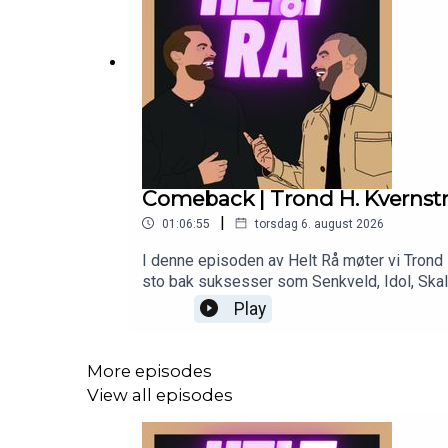
Comeback | Trond H. Kvernstrø
|
01:06:55
torsdag 6. august 2026
I denne episoden av Helt Rå møter vi Trond 
sto bak suksesser som Senkveld, Idol, Skal
Hjem til jul på Netflix og Ikke lov å le på h
Play
lykkes i en bransje i konstant endring. Trond
More episodes
View all episodes