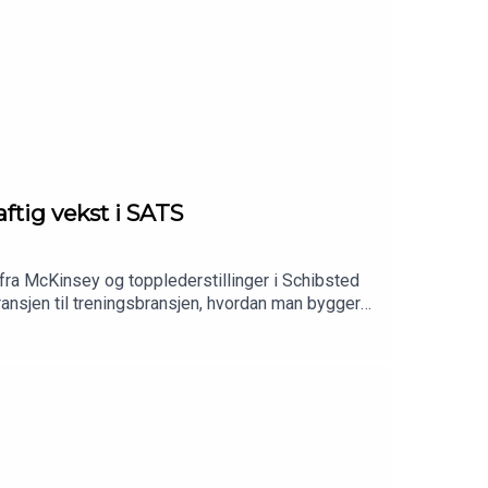
ftig vekst i SATS
fra McKinsey og topplederstillinger i Schibsted
ansjen til treningsbransjen, hvordan man bygger
ndring.Sondre deler erfaringer om ledelse, strategi
som former fremtidens trening. En rå episode for