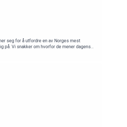
mer seg for å utfordre en av Norges mest
lig på. Vi snakker om hvorfor de mener dagens
ambisjoner de har for fremtidens bolighandel som
blert markedTeknologiens rolle i