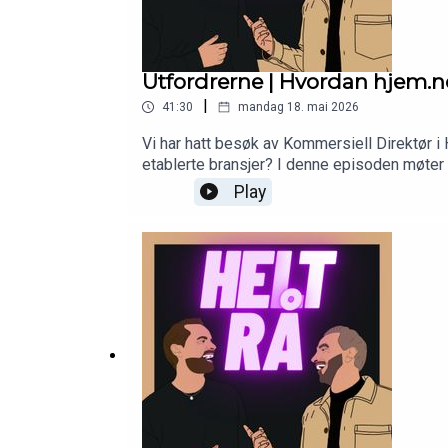
Utfordrerne | Hvordan hjem.no
|
41:30
mandag 18. mai 2026
Vi har hatt besøk av Kommersiell Direktør 
etablerte bransjer? I denne episoden møter
modell er moden for forandring, hvordan man
Play
moderne markedsplass og markedsføringsver
boligsalgMarkedsføring, vekst og merkevareb