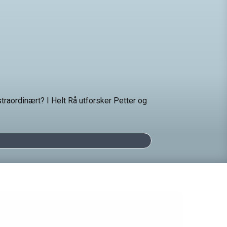
traordinært? I Helt Rå utforsker Petter og