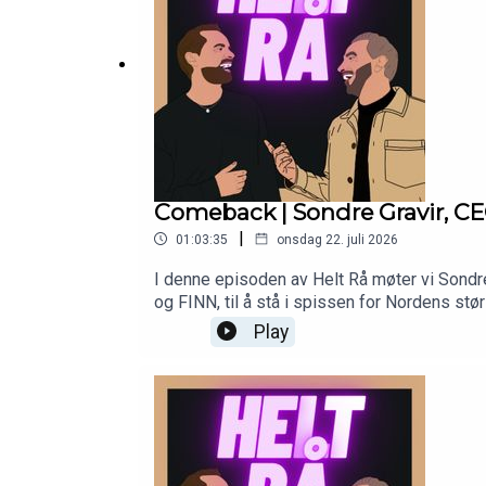
Comeback | Sondre Gravir, CEO 
|
01:03:35
onsdag 22. juli 2026
I denne episoden av Helt Rå møter vi Sondre
og FINN, til å stå i spissen for Nordens st
kultur i en organisasjon med over 10 000 ans
Play
og personlig utvikling, men også hvordan SA
alle som er interessert i ledelse, business 