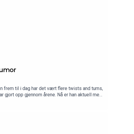
 humor
 frem til i dag har det vært flere twists and turns,
har gjort opp gjennom årene. Nå er han aktuell med
n og koser deg like mye som vi gjorde. Husk å