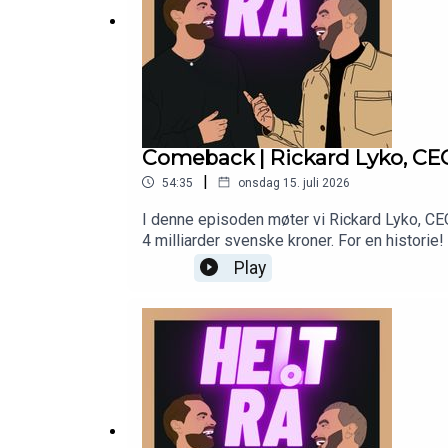
Comeback | Rickard Lyko, CEO L
|
54:35
onsdag 15. juli 2026
I denne episoden møter vi Rickard Lyko, CEO
4 milliarder svenske kroner. For en historie
videre. Rickard tok deretter over stafettpin
Play
som står for 25 % av all netthandel, og amb
familiefirma til børsnotert selskapHvordan 
egne merkevarer og globale brands som Fen