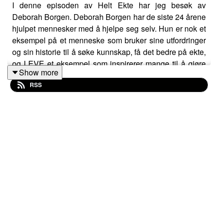
I denne episoden av Helt Ekte har jeg besøk av
Deborah Borgen. Deborah Borgen har de siste 24 årene
hjulpet mennesker med å hjelpe seg selv. Hun er nok et
eksempel på et menneske som bruker sine utfordringer
og sin historie til å søke kunnskap, få det bedre på ekte,
og LEVE et eksempel som inspirerer mange til å gjøre
Show more
endringer i sitt liv.
RSS
Hør om reisen fra å være en kjent TV profil i
Fornemmelser for mord
og
Åndenes makt
, og det å
skrive bøker, drive forskning og være pioner og gründer
for å bidra til bedre psykisk helse i befolkningen, har
vært. Hun hevder at alle kan trene opp sin intuisjon og at
det er en viktig ressurs for et godt liv. Jeg er så enig, og
har selv opplevd gode effekter i eget liv av Deborah
Borgen sin metode. Forskning viser gode resultatet og
ingen negative bivirkninger. Hvorfor er det da så sterk
motstand mot å ta dette på alvor? Les mer om dette på
uniquemindesp.org