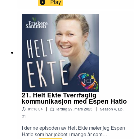
Play
med plager i forbindelse med overgangsalder.
Her er det mange aspekter å reflektere over. Hun
drives av historien sin og nysgjerrighet på et felt
hun mener er et svart hull i sin medisin
utdannelse. Hvordan fylle dette svarte hullet av
manglende kunnskap hos mange fastleger? Hva
skal til for at vi skal investere mer i forebygging
av helse? Velkommen til en lett og ledig prat med
mange gode temaer å reflektere rundt.
21. Helt Ekte Tverrfaglig
kommunikasjon med Espen Hatlo
|
|
01:18:04
lørdag 29. mars 2025
Season
4
,
Ep.
21
I denne episoden av Helt Ekte møter jeg Espen
Hatlo som har jobbet i mange år som