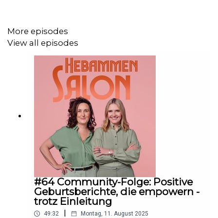
praktische Tipps, wertvolle Fakten und Antworten. Das
hier ist eine Folge für alle, die mit einem guten Gefühl in
die Badesaison starten wollen! Und damit herzlich
More episodes
willkommen im Hebammensalon.
View all episodes
Ihr möchtet mehr zu unseren aktuellen
Werbepartner*innen erfahren?
Hier findet ihr alle Infos
und Rabatte!
#64 Community-Folge: Positive
Geburtsberichte, die empowern -
trotz Einleitung
|
49:32
Montag, 11. August 2025