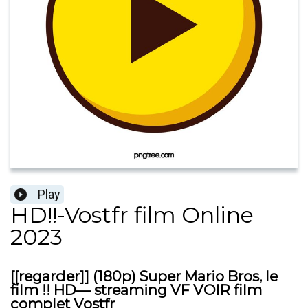
Play
HD!!-Vostfr film Online
2023
[[regarder]] (180p) Super Mario Bros, le
film !! HD— streaming VF VOIR film
complet Vostfr