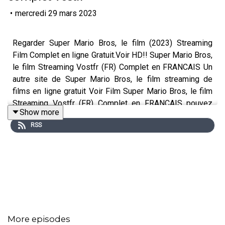
•
mercredi 29 mars 2023
Regarder Super Mario Bros, le film (2023) Streaming
Film Complet en ligne Gratuit.Voir HD!! Super Mario Bros,
le film Streaming Vostfr (FR) Complet en FRANCAIS Un
autre site de Super Mario Bros, le film streaming de
films en ligne gratuit Voir Film Super Mario Bros, le film
Streaming Vostfr (FR) Complet en FRANÇAIS pouvez
Show more
également essayer est Dans cet article. Ce site propose
RSS
de nombreux films classés en plusieurs catégories
comme drame, action, comédie, science-fiction et bien
d'autres.
⭐⭐⭐ ⭐⭐⭐⭐⭐⭐ ⭐⭐⭐⭐⭐⭐ ⭐⭐⭐⭐⭐
More episodes