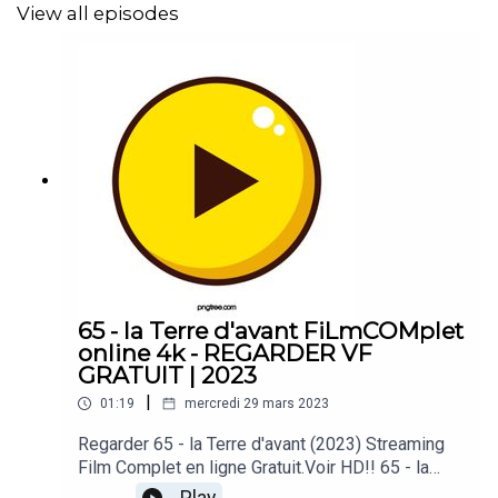
View all episodes
➤ ► 🌍📺📱👉 Regarder le film Super Mario Bros, le film
2023
🔴✅👉
https://ca.transfilmapps.xyz/fr/movie/502356/the-
super-mario-bros-movie
⭐⭐⭐ ⭐⭐⭐⭐⭐⭐ ⭐⭐⭐⭐⭐⭐ ⭐⭐⭐⭐⭐
65 - la Terre d'avant FiLmCOMplet
online 4k - REGARDER VF
Comment Voir Super Mario Bros, le film des films
GRATUIT | 2023
gratuitement en français complet ? Super Mario Bros, le
|
01:19
mercredi 29 mars 2023
film un film sur internet gratuitement sans télécharger
bonne qualité HD.
Regarder 65 - la Terre d'avant (2023) Streaming
Film Complet en ligne Gratuit.Voir HD!! 65 - la
Terre d'avant Streaming Vostfr (FR) Complet en