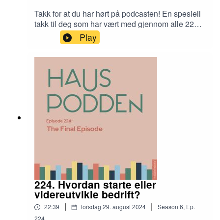
Takk for at du har hørt på podcasten! En spesiell
Vertskap for dagens podcastepisode er
Tormod
takk til deg som har vært med gjennom alle 224
Sperstad
, som sammen med gode kollegaer i Haus
episoder. Og takk til deg som har bidratt enten
Play
Byrå skaper verdi for deg som kunde med design,
som gjest medprogramleder.
rådgivning, teknologi og innhold.
224. Hvordan starte eller
videreutvikle bedrift?
|
|
22:39
torsdag 29. august 2024
Season
6
,
Ep.
224