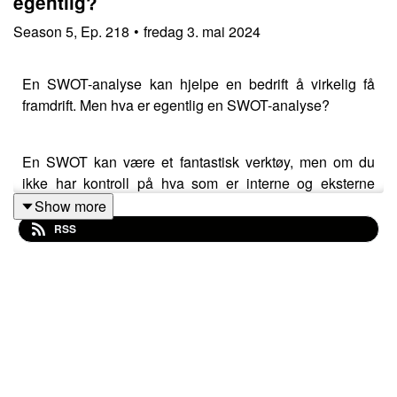
egentlig?
Season
5
,
Ep.
218
•
fredag 3. mai 2024
En SWOT-analyse kan hjelpe en bedrift å virkelig få
framdrift. Men hva er egentlig en SWOT-analyse?
En SWOT kan være et fantastisk verktøy, men om du
ikke har kontroll på hva som er interne og eksterne
faktorer i analysen, og ikke minst NÅR i en prosess du
Show more
skal gjøre en SWOT-analyse, kan det være fort gjort å
RSS
tryne.
Lyst på flere smarte tips og gode råd etter å ha hørt på
denne episoden av podcasten? Sjekk ut
fagbloggen
RAUS
.
Som vanlig: har du ønsker eller tips om tema du synes vi