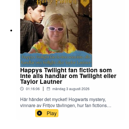
Happys Twilight fan fiction som
inte alls handlar om Twilight eller
Taylor Lautner
|
01:16:06
måndag 3 augusti 2026
Här händer det mycket! Hogwarts mystery,
vinnare av Fritjov tävlingen, hur fan fictions
uppkom, ett oplanerat planeringsmöte och sist
Play
men inte minst: Happys twilight/Taylor Lautner
baserade fan fiction som inte alls handlar om