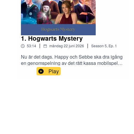
1. Hogwarts Mystery
|
|
53:14
måndag 22 juni 2026
Season
5
,
Ep.
1
Nu är det dags. Happy och Sebbe ska dra igång
en genomspelning av det rätt kassa mobilspelet
Hogwarts Mystery. Hur ska det gå?
Play