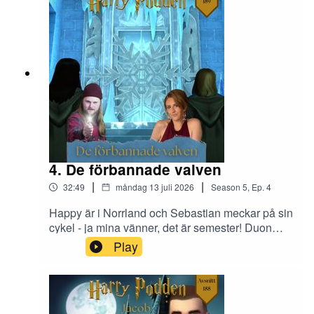
4. De förbannade valven
|
|
32:49
måndag 13 juli 2026
Season
5
,
Ep.
4
Happy är i Norrland och Sebastian meckar på sin
cykel - ja mina vänner, det är semester! Duon
bunkrar avsnitt och börjar med ett Sebbe-tungt
Play
avsnitt om de olika förbannade valven som inte
har någon röd tråd över huvud taget...