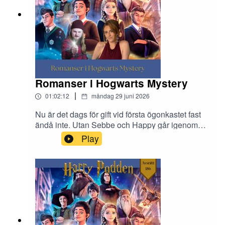
Romanser i Hogwarts Mystery
|
01:02:12
måndag 29 juni 2026
Nu är det dags för gift vid första ögonkastet fast
ändå inte. Utan Sebbe och Happy går igenom
några av de djupa och mindre djupa karaktärer
Play
man kan dejta, eller dadla, i det rätt kassa
Hogwarts Mystery.