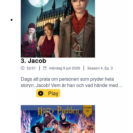
3. Jacob
|
|
52:01
måndag 6 juli 2026
Season
4
,
Ep.
3
Dags att prata om personen som pryder hela
storyn: Jacob! Vem är han och vad hände med
honom?
Play