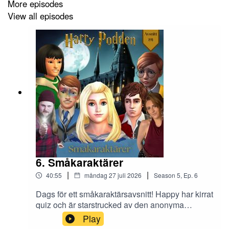
ämnet. Designmöbler, sterila tv-karaktärer och
More episodes
mobbare...
View all episodes
6. Småkaraktärer
|
|
40:55
måndag 27 juli 2026
Season
5
,
Ep.
6
Dags för ett småkaraktärsavsnitt! Happy har kirrat
quiz och är starstrucked av den anonyma
karaktären Face Paint Kid. Sebbe snackar om
Play
karaktärer som fandomen vill ha mer av i spelen