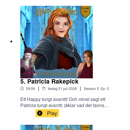
och får säga coola efternamn. Sedan får Happy
en säng!
5. Patricia Rakepick
|
|
59:06
tisdag 21 juli 2026
Season
5
,
Ep.
5
Ett Happy tungt avsnitt! Och minst sagt ett
Patricia tungt avsnitt, jäklar vad det fanns
information om henne... Lyssna på denna djupa,
Play
intressanta och väldigt fram och tillbaka
narcissist...