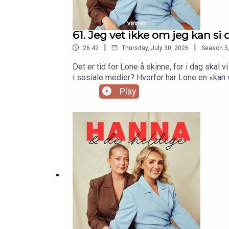
61. Jeg vet ikke om jeg kan si
|
|
26:42
Thursday, July 30, 2026
Season
5
Det er tid for Lone å skinne, for i dag skal 
i sosiale medier? Hvorfor har Lone en «kan v
Play