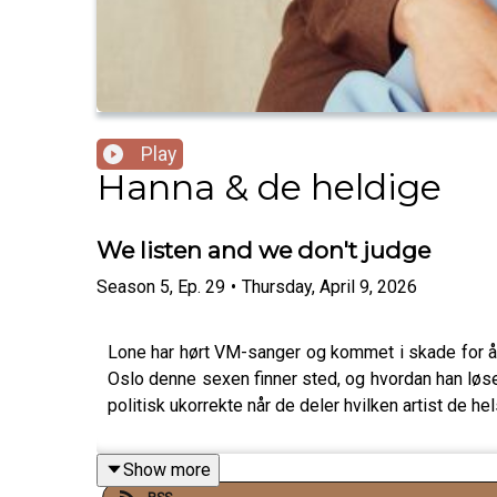
Play
Hanna & de heldige
We listen and we don't judge
Season
5
,
Ep.
29
•
Thursday, April 9, 2026
Lone har hørt VM-sanger og kommet i skade for å t
Oslo denne sexen finner sted, og hvordan han løser
politisk ukorrekte når de deler hvilken artist de hel
Show more