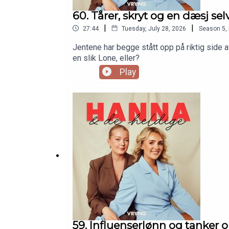
60. Tårer, skryt og en dæsj sel
|
|
27:44
Tuesday, July 28, 2026
Season
5
,
Jentene har begge stått opp på riktig side a
en slik Lone, eller?
Play
59. Influenserlønn og tanke