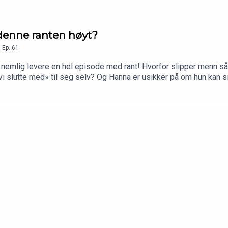
 denne ranten høyt?
,
Ep.
61
vi nemlig levere en hel episode med rant! Hvorfor slipper menn så 
i slutte med» til seg selv? Og Hanna er usikker på om hun kan si