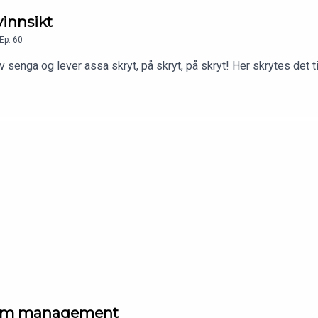
vinnsikt
Ep.
60
v senga og lever assa skryt, på skryt, på skryt! Her skrytes det 
r om management