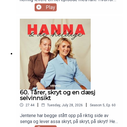
slipper menn så billig unna? Hva skal til for å kalle
Play
seg «ekspert» i sosiale medier? Hvorfor har Lone
en «kan vi slutte med» til seg selv? Og Hanna er
usikker på om hun kan si sin rant høyt…
60. Tårer, skryt og en dæsj
selvinnsikt
|
|
27:44
Tuesday, July 28, 2026
Season
5
,
Ep.
60
Jentene har begge stått opp på riktig side av
senga og lever assa skryt, på skryt, på skryt! Her