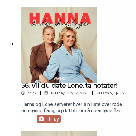
ferien, eller bare trenger litt inspirasjon til
morsomme ting å finne på? Da har vi også en liste
til deg! (Som det skal vise seg at
dobbeltmoralens mor, Lone, ikke nødvendigvis
følger selv)
56. Vil du date Lone, ta notater!
|
|
44:49
Tuesday, July 14, 2026
Season
5
,
Ep.
56
Hanna og Lone serverer hver sin liste over røde
og grønne flagg, og det blir også noen røde flagg
om hverandre. Litt kaste stein i glasshus til tider,
Play
men samma det vel! Dersom du vil date Lone, så
er det bare å finne fram notatblokka og følge nøye