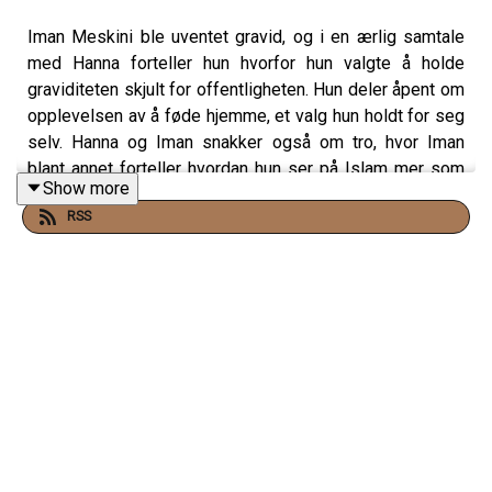
Iman Meskini ble uventet gravid, og i en ærlig samtale
med Hanna forteller hun hvorfor hun valgte å holde
graviditeten skjult for offentligheten. Hun deler åpent om
opplevelsen av å føde hjemme, et valg hun holdt for seg
selv. Hanna og Iman snakker også om tro, hvor Iman
blant annet forteller hvordan hun ser på Islam mer som
Show more
en livsstil enn "bare" en religion.
RSS
Episoden er produsert av Synne Johansen.