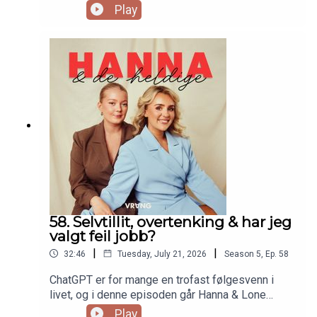
Tomas ikke ville hatt flere barn? Hanna OG Lone
Play
deler fra sexlivet, og hva de får i lønn i måneden.
Også har vi premiere på noe helt nytt, nemlig at vi
skal rangere i blinde! Blant annet andre duoer,
influensermanagements og skandaler i bransjen!
58. Selvtillit, overtenking & har jeg
valgt feil jobb?
|
|
32:46
Tuesday, July 21, 2026
Season
5
,
Ep.
58
ChatGPT er for mange en trofast følgesvenn i
livet, og i denne episoden går Hanna & Lone
gjennom noen av de vanligste spørsmålene folk
Play