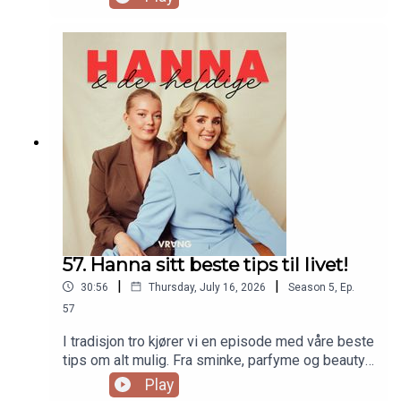
stiller ChatGPT - og svarer på dem slik som de
ville gjort som venninner. Dette får blant annet
jentene inn temaer som selvtillit, ensomhet, kropp
og overtenking. I tillegg til hvordan man kan
sammenligne seg selv mindre med andre, og hva
gjør man egentlig om man har valgt helt feil
karrierevei?
57. Hanna sitt beste tips til livet!
|
|
30:56
Thursday, July 16, 2026
Season
5
,
Ep.
57
I tradisjon tro kjører vi en episode med våre beste
tips om alt mulig. Fra sminke, parfyme og beauty,
til ting Hanna gleder seg til å lære barna sine om
Play
livet! Er du som oss, og ikke har noen planer i