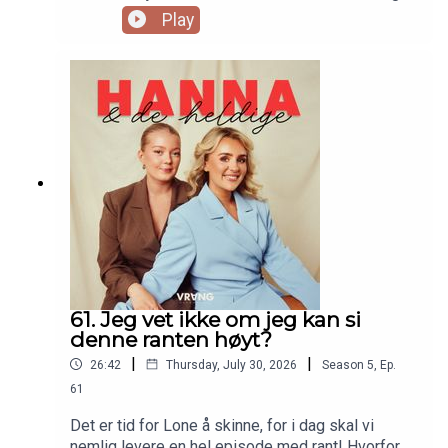
forteller alt om det nydelige frieriet, og ja, det blir
Play
tårer i studio. Lone er skuffet over gutta sine i
Roc Boyz, og det er mulig det blir en liten detox i
tiden fremover. Velkommen tilbake!
61. Jeg vet ikke om jeg kan si
denne ranten høyt?
|
|
26:42
Thursday, July 30, 2026
Season
5
,
Ep.
61
Det er tid for Lone å skinne, for i dag skal vi
nemlig levere en hel episode med rant! Hvorfor