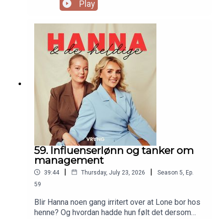
skrytes det til tårer og glede, og særdeles
Play
forfriskende med en slik Lone, eller?
59. Influenserlønn og tanker om
management
|
|
39:44
Thursday, July 23, 2026
Season
5
,
Ep.
59
Blir Hanna noen gang irritert over at Lone bor hos
henne? Og hvordan hadde hun følt det dersom