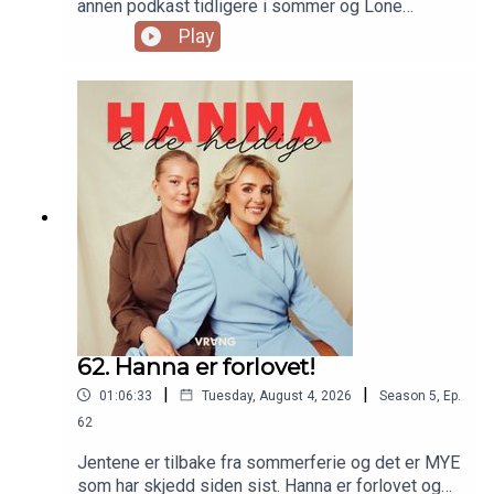
annen podkast tidligere i sommer og Lone
forteller hvorfor hun har valgt å slette Tinder.
Play
Ellers byr høsten byr på mye spennende! Vi får en
oppdatering på Lone sitt boligprosjekt og et
kommende jobbintervju hun skal på denne uka.
Også har damene kommet i gang med treningen
igjen! Kan det være aktuelt å melde seg på
Norseman?
62. Hanna er forlovet!
|
|
01:06:33
Tuesday, August 4, 2026
Season
5
,
Ep.
62
Jentene er tilbake fra sommerferie og det er MYE
som har skjedd siden sist. Hanna er forlovet og