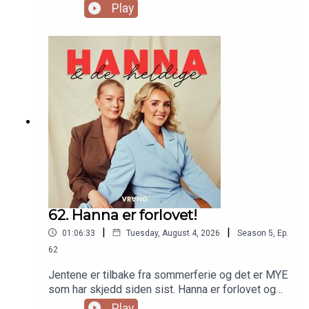
forteller hvorfor hun har valgt å slette Tinder.
Play
Ellers byr høsten byr på mye spennende! Vi får en
oppdatering på Lone sitt boligprosjekt og et
kommende jobbintervju hun skal på denne uka.
Også har damene kommet i gang med treningen
igjen! Kan det være aktuelt å melde seg på
Norseman?
62. Hanna er forlovet!
|
|
01:06:33
Tuesday, August 4, 2026
Season
5
,
Ep.
62
Jentene er tilbake fra sommerferie og det er MYE
som har skjedd siden sist. Hanna er forlovet og
forteller alt om det nydelige frieriet, og ja, det blir
Play