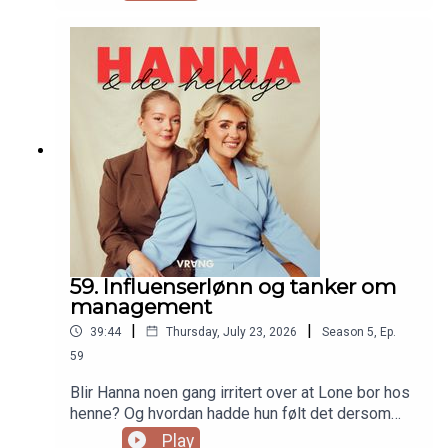
forfriskende med en slik Lone, eller?
59. Influenserlønn og tanker om
management
|
|
39:44
Thursday, July 23, 2026
Season
5
,
Ep.
59
Blir Hanna noen gang irritert over at Lone bor hos
henne? Og hvordan hadde hun følt det dersom
Tomas ikke ville hatt flere barn? Hanna OG Lone
Play