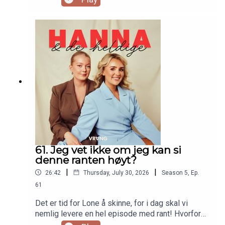
tårer i studio. Lone er skuffet over gutta sine i
Roc Boyz, og det er mulig det blir en liten detox i
tiden fremover. Velkommen tilbake!
61. Jeg vet ikke om jeg kan si
denne ranten høyt?
|
|
26:42
Thursday, July 30, 2026
Season
5
,
Ep.
61
Det er tid for Lone å skinne, for i dag skal vi
nemlig levere en hel episode med rant! Hvorfor
slipper menn så billig unna? Hva skal til for å kalle