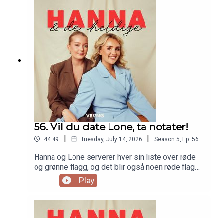
morsomme ting å finne på? Da har vi også en liste
til deg! (Som det skal vise seg at
dobbeltmoralens mor, Lone, ikke nødvendigvis
følger selv)
56. Vil du date Lone, ta notater!
|
|
44:49
Tuesday, July 14, 2026
Season
5
,
Ep.
56
Hanna og Lone serverer hver sin liste over røde
og grønne flagg, og det blir også noen røde flagg
om hverandre. Litt kaste stein i glasshus til tider,
Play
men samma det vel! Dersom du vil date Lone, så
er det bare å finne fram notatblokka og følge nøye
med, for her kommer oppskriften. Og Hanna