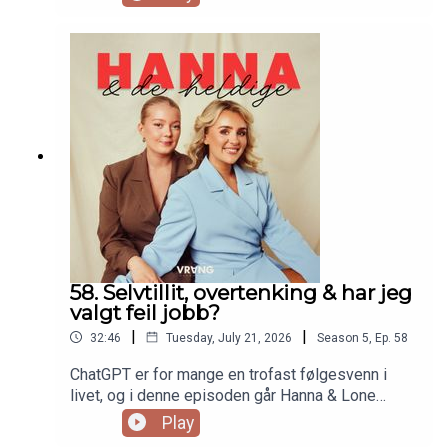
deler fra sexlivet, og hva de får i lønn i måneden.
Også har vi premiere på noe helt nytt, nemlig at vi
skal rangere i blinde! Blant annet andre duoer,
influensermanagements og skandaler i bransjen!
58. Selvtillit, overtenking & har jeg
valgt feil jobb?
|
|
32:46
Tuesday, July 21, 2026
Season
5
,
Ep.
58
ChatGPT er for mange en trofast følgesvenn i
livet, og i denne episoden går Hanna & Lone
gjennom noen av de vanligste spørsmålene folk
Play
stiller ChatGPT - og svarer på dem slik som de