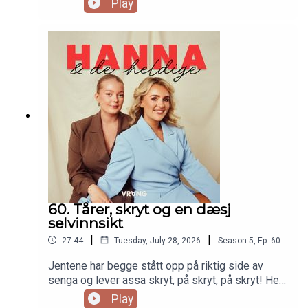
Play
seg «ekspert» i sosiale medier? Hvorfor har Lone
en «kan vi slutte med» til seg selv? Og Hanna er
usikker på om hun kan si sin rant høyt…
60. Tårer, skryt og en dæsj
selvinnsikt
|
|
27:44
Tuesday, July 28, 2026
Season
5
,
Ep.
60
Jentene har begge stått opp på riktig side av
senga og lever assa skryt, på skryt, på skryt! Her
skrytes det til tårer og glede, og særdeles
Play