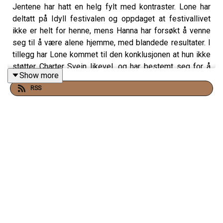
Jentene har hatt en helg fylt med kontraster. Lone har
deltatt på Idyll festivalen og oppdaget at festivallivet
ikke er helt for henne, mens Hanna har forsøkt å venne
seg til å være alene hjemme, med blandede resultater. I
tillegg har Lone kommet til den konklusjonen at hun ikke
støtter Charter Svein likevel, og har bestemt seg for å
Show more
være mer kritisk til kilder fremover.
RSS