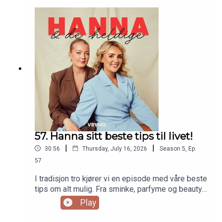
ville gjort som venninner. Dette får blant annet
jentene inn temaer som selvtillit, ensomhet, kropp
og overtenking. I tillegg til hvordan man kan
sammenligne seg selv mindre med andre, og hva
gjør man egentlig om man har valgt helt feil
karrierevei?
57. Hanna sitt beste tips til livet!
|
|
30:56
Thursday, July 16, 2026
Season
5
,
Ep.
57
I tradisjon tro kjører vi en episode med våre beste
tips om alt mulig. Fra sminke, parfyme og beauty,
til ting Hanna gleder seg til å lære barna sine om
Play
livet! Er du som oss, og ikke har noen planer i
ferien, eller bare trenger litt inspirasjon til