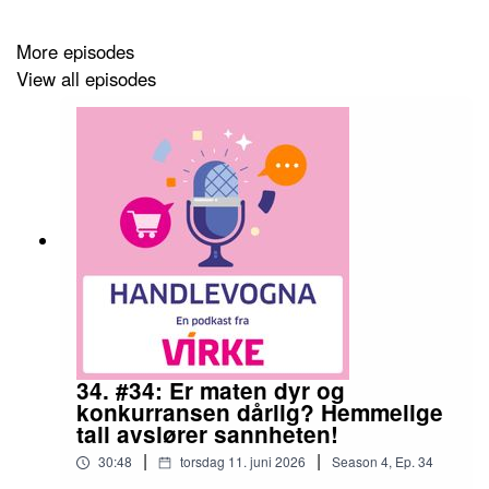
Og i "Kassa" avrunder vi handleturen med en liten tur
ned "memory lane" og diskuterer hvilke produkter vi
More episodes
savner mest i butikkhyllene.
View all episodes
34. #34: Er maten dyr og
konkurransen dårlig? Hemmelige
tall avslører sannheten!
|
|
30:48
torsdag 11. juni 2026
Season
4
,
Ep.
34