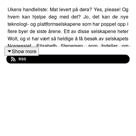
Ukens handleliste: Mat levert på døra? Yes, please! Og
hvem kan hjelpe deg med det? Jo, det kan de nye
teknologi- og plattformselskapene som har poppet opp i
flere byer de siste årene. Ett av disse selskapene heter
Wolt, og vi har vært så heldige å få besøk av selskapets
Norgessjef, Elisabeth Stenersen, som forteller om
Show more
hvordan Wolt vil revolusjonere måten du handler mat
RSS
på.
I tillegg har vi med oss rykende ferske tall og analyser
fra Virke Arena / Handelskonferansen, der Virke 21.
september la frem både Handelsrapporten 2023 og
handelsprognoser for neste år. Hva er fremtidsutsiktene
for norsk handel?