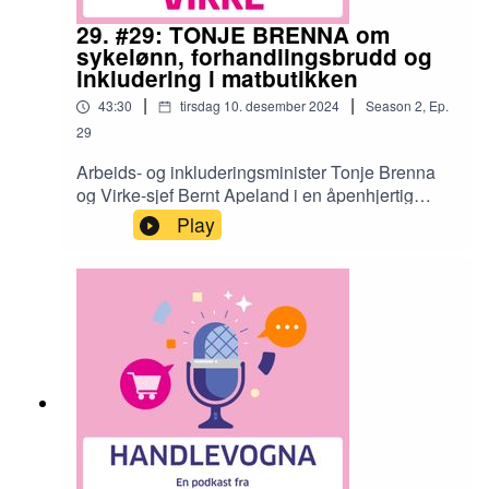
29. #29: TONJE BRENNA om
sykelønn, forhandlingsbrudd og
inkludering i matbutikken
|
|
43:30
tirsdag 10. desember 2024
Season
2
,
Ep.
29
Arbeids- og inkluderingsminister Tonje Brenna
og Virke-sjef Bernt Apeland i en åpenhjertig
samtale om:Kampen mot sykefraværet etter
Play
bruddet i IA-forhandlingeneTrepartsmodellen - et
godt verktøy til konflikthåndtering?Kompetanse i
arbeidslivet: Må skomakerens sønn bli
skomaker?Norges viktigste
inkluderingsmaskin...og litt om å handle på salg
under Black WeekVertskap i "Handlevogna" er
som alltid Virkes muntre tospann: Bendik Solum
Whist (bransjedirektør dagligvare) og Runar
Wiksnes (sjefanalytiker).