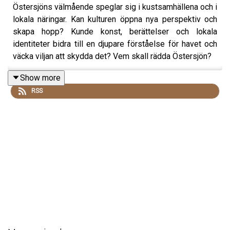
Östersjöns välmående speglar sig i kustsamhällena och i
lokala näringar. Kan kulturen öppna nya perspektiv och
skapa hopp? Kunde konst, berättelser och lokala
identiteter bidra till en djupare förståelse för havet och
väcka viljan att skydda det? Vem skall rädda Östersjön?
Show more
RSS
Anna Ivemark och Ina Lindberg lotsar in lyssnaren i en
fascinerande diskussion om Östersjöns framtid.
Medverkande: Benjamin Donner, skärgårdschef, Pargas
stad, Eelin Hoffström-Cagiran, verksamhetsledare,
Auraåstiftelsen, Michael Palmgren, grundare och
verksamhetschef, Naturum Öresund, Sonja Jaari,
projektchef, John Nurminens Stiftelse och Tyra Therman
från Hanaholmen.