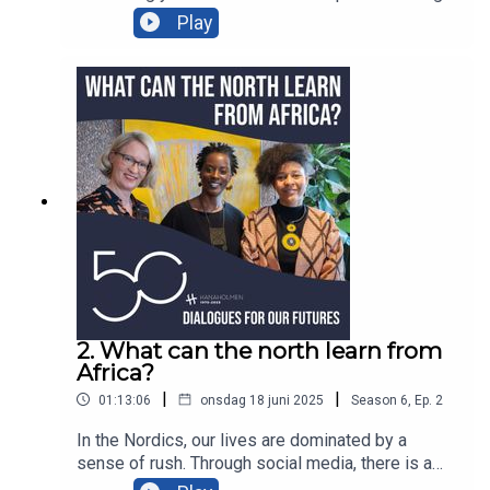
At the same time, value and impact-driven
Play
companies and organisations struggle to find
financing. Can impact investing be a solution for
building a society that is sustainable both
socially, culturally, environmentally and
economically? In this podcast Finnish and
Swedish experts discuss the subject with Milton
´s partner Kaius Niemi. The podcast has been
produced by Hanaholmen and Munck Studios in
cooperation with Arvoliitto, Alfred Kordelin
Foundation and Foundation Brita Maria Renlunds
Minne. Introduction by Anna Ivemark & Ina
Lindberg.
2. What can the north learn from
Africa?
|
|
01:13:06
onsdag 18 juni 2025
Season
6
,
Ep.
2
In the Nordics, our lives are dominated by a
sense of rush. Through social media, there is a
constant "rush to speak" which easily leads to a