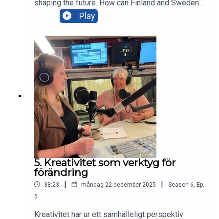
shaping the future. How can Finland and Sweden
build societies where every child and young
Play
person feels valued and heard? Participants: Vida
Amoah, Youth Advocate, Sigge Eriksson, Chair,
LSU, Abdirahman Sugulle, Football referee and
youth-inspiring advocate, Susanna Ågren,
Postdoctoral Research Fellow, Tampere
University and Ella Turta, program manager,
Hanaholmen. Introduction by Anna Ivemark and
Ina Lindberg.
5. Kreativitet som verktyg för
förändring
|
|
38:23
måndag 22 december 2025
Season
6
,
Ep.
5
Kreativitet har ur ett samhälleligt perspektiv