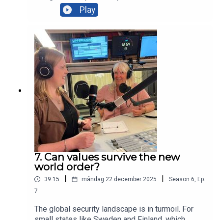
skrivandet när du byter språk? Hur förändras
Play
mötet med publiken? Sångtexter är i dag den
poesi som möter flest människor.Henrik Huldén
samtalar med artisterna och låtskrivarna Anna
Järvinen, Love Antell och Maud Lindström.
Introduktion av Anna Ivemark och Ina Lindberg.
7. Can values survive the new
world order?
|
|
39:15
måndag 22 december 2025
Season
6
,
Ep.
7
The global security landscape is in turmoil. For
small states like Sweden and Finland, which