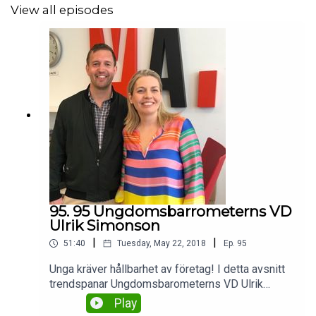
View all episodes
95. 95 Ungdomsbarrometerns VD
Ulrik Simonson
|
|
51:40
Tuesday, May 22, 2018
Ep.
95
Unga kräver hållbarhet av företag! I detta avsnitt
trendspanar Ungdomsbarometerns VD Ulrik
Simonsson kring vad unga tycker och tänker kring
Play
hållbarhet och företagens ansvar. Spaningen