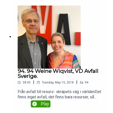
innehåller även insikter i hur unga vill bli
informerade, att det är stor skillnad mellan tjejer
och killar, samt att de klassificerar sig själva som
miljövänner, antirasister, livsnjutare, gamers,
hundvänner, feminister – och är stressade.
94. 94 Weine Wiqvist, VD Avfall
Sverige.
|
|
58:05
Tuesday, May 15, 2018
Ep.
94
Från avfall till resurs- skräpets väg i världenDet
finns inget avfall, det finns bara resurser, så
sammanfattar dagens gäst Weine Wiqvist VD för
Play
Avfall Sverige situationen och fortsätter berätta
om utmaningar med kemikalier, gifter, cirkuläritet,