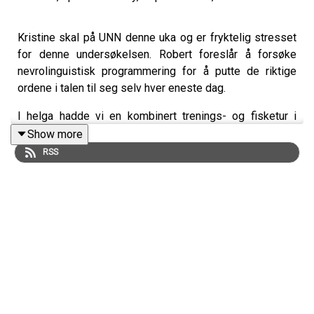
Kristine skal på UNN denne uka og er fryktelig stresset
for denne undersøkelsen. Robert foreslår å forsøke
nevrolinguistisk programmering for å putte de riktige
ordene i talen til seg selv hver eneste dag.
I helga hadde vi en kombinert trenings- og fisketur i
høstfjellet, noe som resulterte i en fryktelig
Show more
overraskende døgnflueklekking - i slutten av september!
RSS
Ja du hørte riktig! Vakfest!
Sagaen om fangstbildet fra Sørøya tar ingen ende og har
nå resultert i trusler. Vi snakker om dette og hvorfor man
bør anmelde slikt.
Vi trekker en soppkurv blant våre patreons - husk å bli
medlem :)