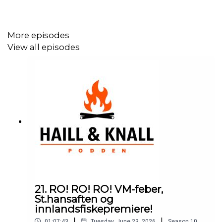
More episodes
View all episodes
21. RO! RO! RO! VM-feber,
St.hansaften og
innlandsfiskepremiere!
|
|
01:07:43
Tuesday, June 23, 2026
Season
10
,