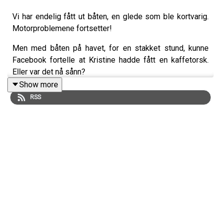
Vi har endelig fått ut båten, en glede som ble kortvarig.
Motorproblemene fortsetter!
Men med båten på havet, for en stakket stund, kunne
Facebook fortelle at Kristine hadde fått en kaffetorsk.
Eller var det nå sånn?
Show more
RSS
I dag har vi fått masse herlige lytterspørsmål om alt fra
hvor tung en fisk er til hva man MÅ ha før man skal ha
valpekull.
Vi er nå inne i selveste jubileumsmåneden vår, og i
midten av mai er det 10 år siden Haill&Knall ble offisielt
etablert. 🎉
Denne måneden trekker vi ut en kombo med en LTS Trout