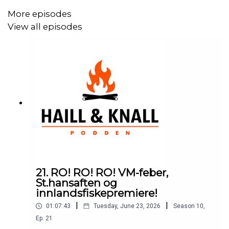
snelle, gavekort i nettbutikken vår på 500 kr,
More episodes
jegertvillingenes kokebok, hettegenser og caps fra oss.
View all episodes
Total verdi ca kr. 2500,-. Trekningen skjer i starten av mai
blant våre betalende Patreons.
Som Patreon hos Haill&Knall får du:
– lodd i våre månedlige give-aways
– tilgang til filmer og ekstra podcastepisoder
– fast rabatt i nettbutikken
– og du bidrar direkte til at vi kan fortsette å lage film,
podkast og innhold fra det livet vi lever
21. RO! RO! RO! VM-feber,
Ett lodd som supporter, tre lodd som VIP.
St.hansaften og
innlandsfiskepremiere!
Tusen takk til alle dere som er med og støtter – det
|
|
01:07:43
Tuesday, June 23, 2026
Season
10
,
betyr mer enn dere aner!
Ep.
21