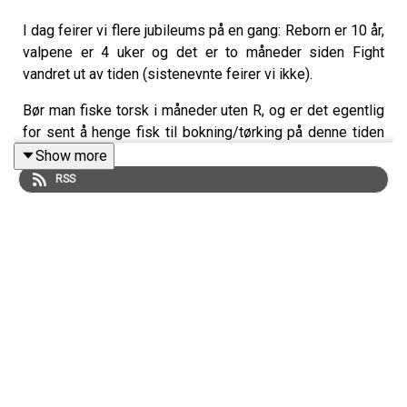
I dag feirer vi flere jubileums på en gang: Reborn er 10 år,
valpene er 4 uker og det er to måneder siden Fight
vandret ut av tiden (sistenevnte feirer vi ikke).
Bør man fiske torsk i måneder uten R, og er det egentlig
for sent å henge fisk til bokning/tørking på denne tiden
av året?
Show more
RSS
Vi svarer på lytterspørsmål om hemmelige fiskevann,
hva som må til for å kjøpe valp hos oss og hvordan du
kan overtale familien/kjæresten/samboer til å anskaffe
en hund til.
Vi er nå inne i selveste jubileumsmåneden vår, og i
midten av mai er det 10 år siden Haill&Knall ble offisielt
etablert. 🎉