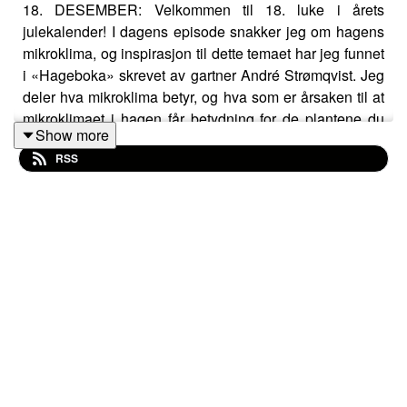
18. DESEMBER: Velkommen til 18. luke i årets
julekalender! I dagens episode snakker jeg om hagens
mikroklima, og inspirasjon til dette temaet har jeg funnet
i «Hageboka» skrevet av gartner André Strømqvist. Jeg
deler hva mikroklima betyr, og hva som er årsaken til at
mikroklimaet i hagen får betydning for de plantene du
Show more
ønsker å ha der.
RSS
I denne episoden snakker jeg om:
Hvordan du finner din egen klimasone med
Hageselskapets digitale kart.
Konkrete eksempler fra egen tomt i Kristiansand –
og hvordan vind, høyde og terreng påvirker
klimaforholdene dramatisk.
Tips til hvordan du kan analysere egen tomt