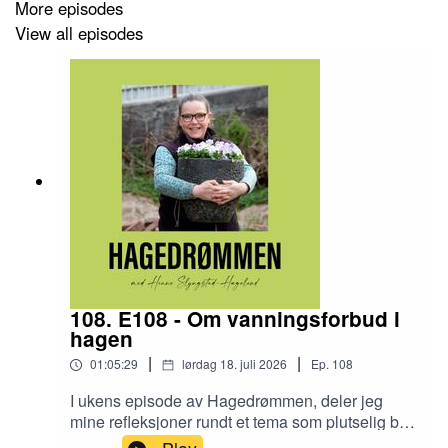
More episodes
View all episodes
Jeg håper du har glede av episoden, og at den
inspirerer deg til å ta grep i egen hage – dersom du
også har områder hvor skvallerkålen har utkonkurrert
andre vekster.
God fornøyelse!
Lenker jeg nevner i episoden:
YouTube-video om å bli kvitt skvallerkål
108. E108 - Om vanningsforbud i
hagen
"
Fra skvallerkål til blomstereng
", blogginnlegg på
NIBIO
|
|
01:05:29
lørdag 18. juli 2026
Ep.
108
I ukens episode av Hagedrømmen, deler jeg
mine refleksjoner rundt et tema som plutselig ble
veldig aktuelt her i Kristiansand, nemlig