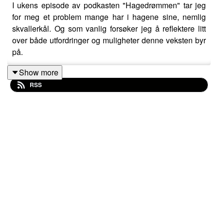
I ukens episode av podkasten "Hagedrømmen" tar jeg
for meg et problem mange har i hagene sine, nemlig
skvallerkål. Og som vanlig forsøker jeg å reflektere litt
over både utfordringer og muligheter denne veksten byr
på.
Show more
RSS
Her er litt av det jeg er innom i ukens episode:
Hvilke egenskaper har denne veksten som vi
faktisk kan benytte oss av?
Hva er årsaken til at den blir et så stort problem?
Finnes det andre vekster vi kan bruke som
utkonkurrerer skvallerkålen?
Kan vi klare å bli kvitt den i hagene våre? Og i så
fall - hvordan?