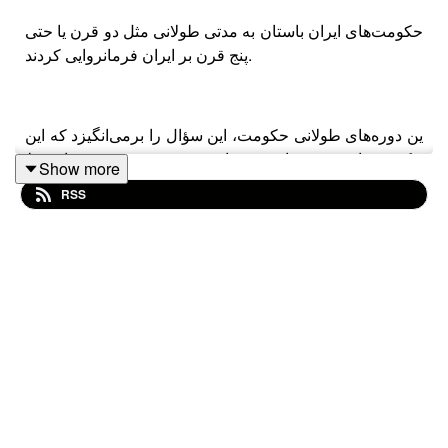
حکومت‌های ایران باستان به مدتی طولانی مثل دو قرن یا حتی
پنج قرن بر ایران فرمانروایی کردند.
ین دوره‌های طولانی حکومت، این سؤال را برمی‌انگیزد که این
حکومت‌ها بر چه مبنایی می‌توانستند مشروعیت خود را حفظ
Show more
کنند.
RSS
در این اپیزود از پادکست گمانیک، سراغ تاریخ شاهنشاهی‌های
هخامنشی، سلوکی، اشکانی و ساسانی رفتیم تا مبانی
مشروعیت این حکومت‌ها را بررسی کنیم.
در صورتی که علاقه دارید حمایت بیشتری از پادکست گمانیک
بکنید، حمایت‌های مالی خودتون رو به شماره کارت
5022291333127379 واریز نمایید.