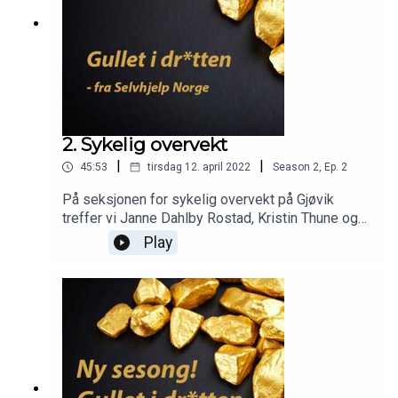
2. Sykelig overvekt
|
|
45:53
tirsdag 12. april 2022
Season
2
,
Ep.
2
På seksjonen for sykelig overvekt på Gjøvik
treffer vi Janne Dahlby Rostad, Kristin Thune og
Ingrid Lundgård Møllerhagen, og får høre hvordan
Play
de jobber med selvhjelp her.Er det bare å spise
mindre og trene mer, eller hva handler det
egentlig om?