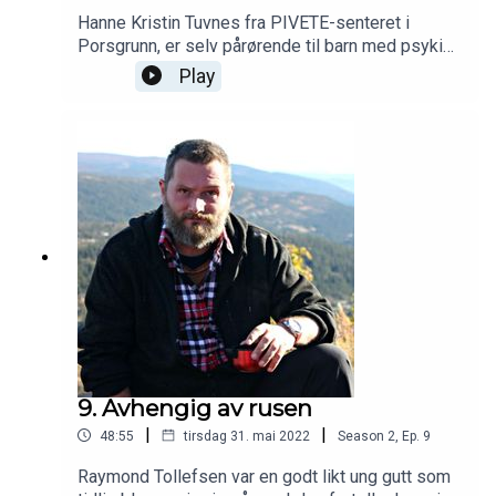
Hanne Kristin Tuvnes fra PIVETE-senteret i
Porsgrunn, er selv pårørende til barn med psykisk
utfordringer. Hun er brennende engasjert i
Play
arbeide for de pårørende som står i belastende
situasjoner. www.lpp.no www.pivete.no
9. Avhengig av rusen
|
|
48:55
tirsdag 31. mai 2022
Season
2
,
Ep.
9
Raymond Tollefsen var en godt likt ung gutt som