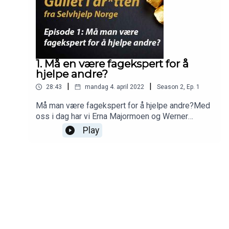
1. Må en være fagekspert for å
hjelpe andre?
|
|
28:43
mandag 4. april 2022
Season
2
,
Ep.
1
Må man være fagekspert for å hjelpe andre?Med
oss i dag har vi Erna Majormoen og Werner
Christie, og vi snakker om hvordan vi kan bruke
Play
selvhjelp på individ-, gruppe- og
samfunnsnivå. Noen ganger er det veldig lite som
skal til for å hjelpe den andre ut av det vanskelige.