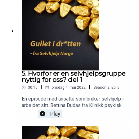
5. Hvorfor er en selvhjelpsgruppe
nyttig for oss? del 1
|
|
30:15
onsdag 4. mai 2022
Season
2
,
Ep.
5
En episode med ansatte som bruker selvhjelp i
arbeidet sitt. Bettina Dudas fra Klinikk psykisk
helse og avhengighet, Gro Marie Woldseth fra
Play
Lærings- og Mestringssenteret, som også har
skrevet boken Til lading –Inspirasjon til
egenomsorg i hverdagen.