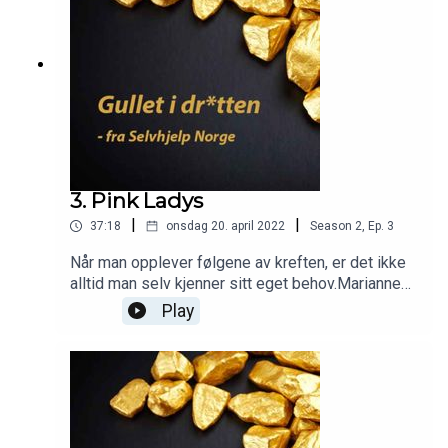
3. Pink Ladys
|
|
37:18
onsdag 20. april 2022
Season
2
,
Ep.
3
Når man opplever følgene av kreften, er det ikke
alltid man selv kjenner sitt eget behov.Marianne
Tørresdal, Elisabeth Dolven Bosen og Maria
Play
Saltrø ble godt tatt vare på i det offentlige da de
fikk behandling, men etterpå følte de seg helt
alene selv om de hadde familier.