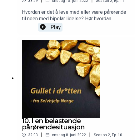
|
|
33:59
onsdag 15. juni 2022
Season
2
,
Ep.
11
Hvordan er det å leve med eller være pårørende
til noen med bipolar lidelse? Hør hvordan
PIVETE-Senteret i Porsgrunn tar imot enkelt
Play
mennesker og pårørende. Trine Olsen Tuvnes
forteller om hvordan det er for henne å leve med
en bipolar lidelse. Hun er også treffleder for
selvhjelpsgrupper. bipolarforeningen.nopivete.no
10. I en belastende
pårørendesituasjon
|
|
32:03
onsdag 8. juni 2022
Season
2
,
Ep.
10