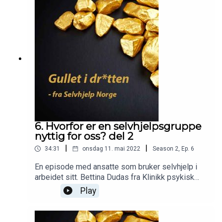
6. Hvorfor er en selvhjelpsgruppe
nyttig for oss? del 2
|
|
34:31
onsdag 11. mai 2022
Season
2
,
Ep.
6
En episode med ansatte som bruker selvhjelp i
arbeidet sitt. Bettina Dudas fra Klinikk psykisk
helse og avhengighet, Gro Marie Woldseth fra
Play
Lærings- og Mestringssenteret, som også har
skrevet boken Til lading –Inspirasjon til
egenomsorg i hverdagen.