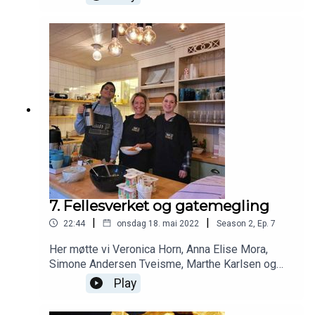
Selvhjelp Norge.
7. Fellesverket og gatemegling
|
|
22:44
onsdag 18. mai 2022
Season
2
,
Ep.
7
Her møtte vi Veronica Horn, Anna Elise Mora,
Simone Andersen Tveisme, Marthe Karlsen og
Abdullah Abdullahziz Se litt mer av hva Røde
Play
Kors tilbyr her: https://www.youtube.com/watch?
v=DDHO6LEI7cI