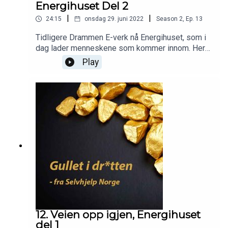
Energihuset Del 2
|
|
24:15
onsdag 29. juni 2022
Season
2
,
Ep.
13
Tidligere Drammen E-verk nå Energihuset, som i
dag lader menneskene som kommer innom. Her
er mennesker med heftig fortid, som kommer
Play
sammen i dette trygge felleskapet, og kan være
seg selv. De har stort utbytte av å være med i
tjenesten her og i turgruppene. De som ville dele
her med oss er: Hanne, Heidi, Eva, Gulay, Laila,
Helge, Hilde og Marit.
12. Veien opp igjen, Energihuset
del 1