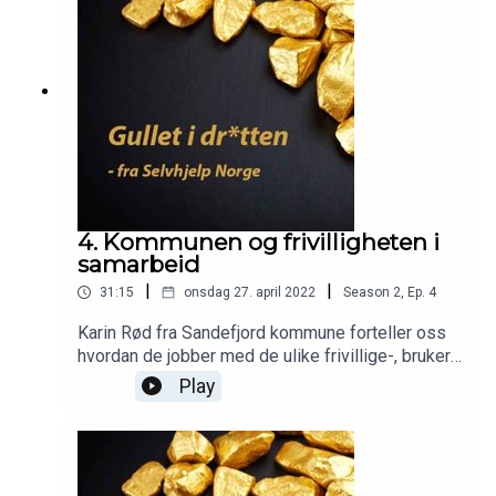
4. Kommunen og frivilligheten i
samarbeid
|
|
31:15
onsdag 27. april 2022
Season
2
,
Ep.
4
Karin Rød fra Sandefjord kommune forteller oss
hvordan de jobber med de ulike frivillige-, bruker-
og pårørendeorganisasjonene. Ta gjerne en titt på
Play
denne lenken også. Dr. Ragnar Sundby snakker
her om
Livsmestring https://www.youtube.com/watch?
v=JM8jRiR4X9o