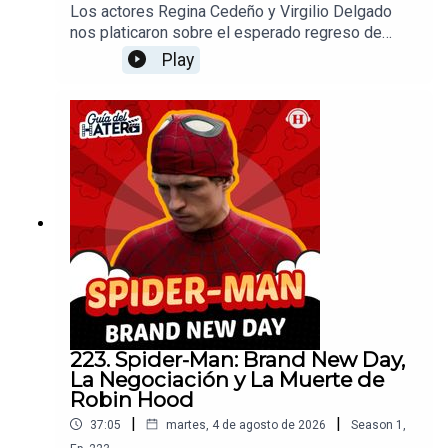
Los actores Regina Cedeño y Virgilio Delgado
nos platicaron sobre el esperado regreso de
"Nadie Nos Va a Extrañar" en su segunda
Play
temporada. Los protagonistas compartieeron los
retos actorales de desempolvar sus personajes
tras el éxito de la primera entrega, el riguroso
proceso de ensayos, la evolución del romance
entre sus personajes, sus anécdotas de
grabación ambientadas en el México de los 90 y
cómo la serie logró conectar emocionalmente
tanto con la audiencia joven como con los
nostálgicos.
223. Spider-Man: Brand New Day,
La Negociación y La Muerte de
Robin Hood
|
|
37:05
martes, 4 de agosto de 2026
Season
1
,