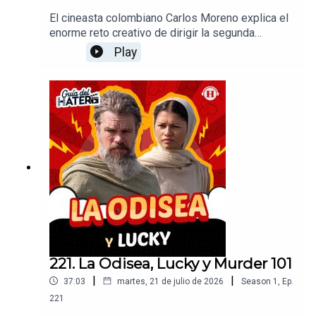
El cineasta colombiano Carlos Moreno explica el
enorme reto creativo de dirigir la segunda
temporada de la adaptación en serie de "Cien
Play
Años de Soledad" para Netflix. Profundizó en el
proceso de reconstruir el mítico pueblo de
Macondo, la importancia de elegir un elenco
fresco y representativo, la responsabilidad de
capturar la esencia del realismo mágico de
Gabriel García Márquez y cómo esta
superproducción busca conectar a las nuevas
generaciones con la literatura clásica.
221. La Odisea, Lucky y Murder 101
|
|
37:03
martes, 21 de julio de 2026
Season
1
,
Ep.
221