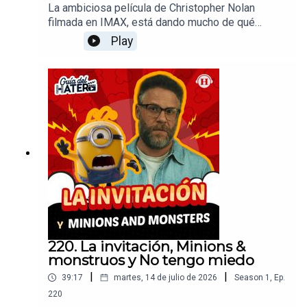
La ambiciosa película de Christopher Nolan
filmada en IMAX, está dando mucho de qué
hablar, ¿qué nos pareció?. Además, la serie
Play
"Lucky" de Apple TV+ protagonizada por Anya
Taylor-Joy marca su regreso a la televisión. El
revelador documental "Naufragio: Pesadilla en el
mar" de Netflix y "Murder 101" de Prime Video
son dos producciones que están dentro de los
tops de esta semana, ¿vale la pena verlos?
Productor: Arturo AlarcónDiseño de audio:
Federico BañosRealización Audiovisual: David
PereyraDiseño Gráfico: Nicole FloresRedes
Sociales: Daniel Carballar
220. La invitación, Minions &
monstruos y No tengo miedo
|
|
39:17
martes, 14 de julio de 2026
Season
1
,
Ep.
220