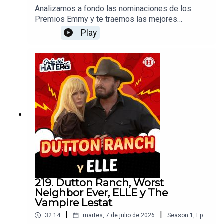
Analizamos a fondo las nominaciones de los
Premios Emmy y te traemos las mejores
recomendaciones de la semana en streaming: la
Play
serie mexicana de Netflix "No tengo miedo",
ambientada en el Mundial de 1986; la aclamada
producción polaca de HBO "Orgullo" (Pride), que
explora las complejidades de la comunidad queer
y las relaciones humanas; y la hilarante comedia
para adultos "La invitación", dirigida por Olivia
Wilde.Productor: Arturo AlarcónDiseño de audio:
Federico BañosRealización Audiovisual: David
PereyraDiseño Gráfico: Nicole FloresRedes
Sociales: Daniel Carballar
219. Dutton Ranch, Worst
Neighbor Ever, ELLE y The
Vampire Lestat
|
|
32:14
martes, 7 de julio de 2026
Season
1
,
Ep.