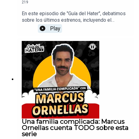
219
En este episodio de "Guía del Hater", debatimos
sobre los últimos estrenos, incluyendo el
documental true crime "Worst Neighbor Ever" de
Play
Blumhouse en Netflix, el finald del spin-off de
Yellowstone, "Dutton Ranch" y la esperada tercera
temporada de The Vampire Lestat.Productor:
Arturo AlarcónDiseño de audio: Federico
BañosRealización Audiovisual: David
PereyraDiseño Gráfico: Nicole FloresRedes
Sociales: Daniel Carballar
Una familia complicada: Marcus
Ornellas cuenta TODO sobre esta
serie