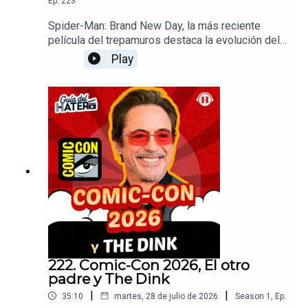
Ep.
223
Spider-Man: Brand New Day, la más reciente
película del trepamuros destaca la evolución del
personaje interpretado por Tom Holland y la
Play
sorprendente introducción de Jean Grey por
Sadie Sink. "La muerte de Robin Hood" con Hugh
Jackman es una cinta que NADIE debe perderse,
por otra parte, la película "La negociación"
presenta una temática que resulta muy vigente.
222. Comic-Con 2026, El otro
padre y The Dink
|
|
35:10
martes, 28 de julio de 2026
Season
1
,
Ep.