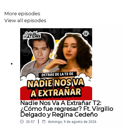
More episodes
Realización Audiovisual: Teresa López
View all episodes
Diseño Gráfico: Nicole Flores
Asistente de Producción: Melissa Moreno
Redes Sociales: Daniel Carballar
Nadie Nos Va A Extrañar T2:
¿Cómo fue regresar? Ft. Virgilio
Delgado y Regina Cedeño
|
26:57
domingo, 9 de agosto de 2026