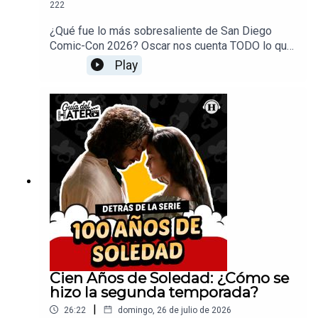
222
¿Qué fue lo más sobresaliente de San Diego
Comic-Con 2026? Oscar nos cuenta TODO lo que
se anunció en esta edición, como los grandes
Play
anuncios de Marvel Studios que incluyen Ghost
Rider con Ryan Gosling, Avengers: Doomsday y
Black Panther 3. También hablamos de la
polémica serie "El otro padre" en Netflix, la
comedia "The Dink" de Apple TV+ con Jake
Johnson y la infravalorada película española "53
domingos".Productor: Arturo AlarcónDiseño de
audio: Federico BañosRealización Audiovisual:
David PereyraDiseño Gráfico: Nicole
FloresRedes Sociales: Daniel Carballar
Cien Años de Soledad: ¿Cómo se
hizo la segunda temporada?
|
26:22
domingo, 26 de julio de 2026