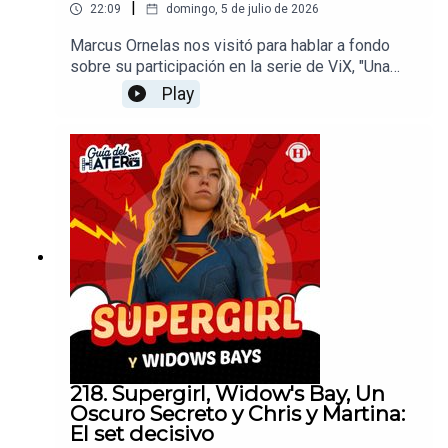
|
22:09
domingo, 5 de julio de 2026
Marcus Ornelas nos visitó para hablar a fondo
sobre su participación en la serie de ViX, "Una
familia complicada", revelando cómo fue
Play
interpretar a un personaje sumergido en el
alcoholismo y la ludopatía, una adicción al juego
silenciosa y peligrosa que afecta a miles de
personas en la actualidad. Además, el actor
comparte detalles íntimos de su vida en México,
su experiencia grabando en Veracruz, su postura
definitiva de no volver a usar apuntador en las
telenovelas y cómo se vive la rivalidad
futbolística entre México y Brasil.Productor:
Arturo AlarcónDiseño de audio: Federico
BañosRealización Audiovisual: David
PereyraDiseño Gráfico: Nicole FloresRedes
Sociales: Daniel Carballar
218. Supergirl, Widow's Bay, Un
Oscuro Secreto y Chris y Martina:
El set decisivo