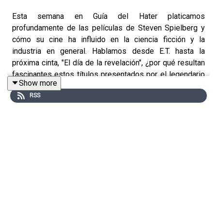
Esta semana en Guía del Hater platicamos
profundamente de las películas de Steven Spielberg y
cómo su cine ha influido en la ciencia ficción y la
industria en general. Hablamos desde E.T. hasta la
próxima cinta, "El día de la revelación", ¿por qué resultan
fascinantes estos títulos presentados por el legendario
Show more
cineasta? Descúbrelo con nosotros.
RSS
Productor: Arturo Alarcón
Diseño de audio: Federico Baños