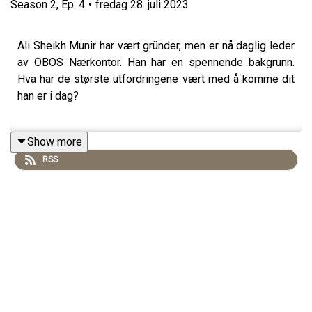
Season
2
,
Ep.
4
•
fredag 28. juli 2023
Ali Sheikh Munir har vært gründer, men er nå daglig leder
av OBOS Nærkontor. Han har en spennende bakgrunn.
Hva har de største utfordringene vært med å komme dit
han er i dag?
Show more
Deres mantra er at de flytter kontoret nærmere der du
RSS
bor og gjøre det enklere for gründere å starte opp. Dette
er et tilbud både for OBOS-medlemmer, bedrifter og nå
også til medlemmer av Gründerklubben.
Lenker til Ali og OBOS Nærkontor
https://www.linkedin.com/in/ali-sheikh-munir-
04720964/