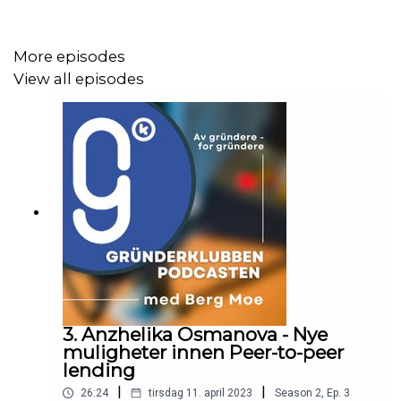
https://obosnarkontor.no/
More episodes
View all episodes
Lenker til Gründerklubben
https://www.grunderklubben.com/
https://www.facebook.com/groups/grunderklubben
https://www.linkedin.com/groups/2425915/
Lenke til medlemsportalen Gründervekst
https://www.grundervekst.no/
3. Anzhelika Osmanova - Nye
Lenker til Berg Moe
muligheter innen Peer-to-peer
Humble servant at Gründerklubben, Bangkok
lending
Entrepreneurs and Techstars Startup Digest, Angel
|
|
26:24
tirsdag 11. april 2023
Season
2
,
Ep.
3