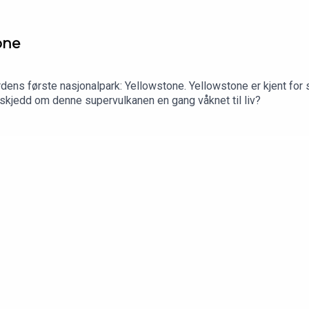
one
første nasjonalpark: Yellowstone. Yellowstone er kjent for sine fantas
le skjedd om denne supervulkanen en gang våknet til liv?