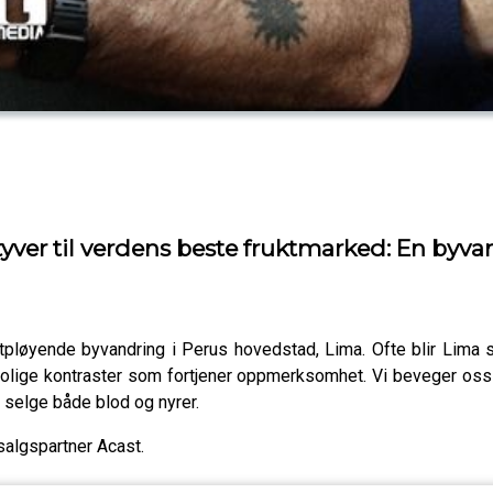
tyver til verdens beste fruktmarked: En byva
løyende byvandring i Perus hovedstad, Lima. Ofte blir Lima 
olige kontraster som fortjener oppmerksomhet. Vi beveger oss f
å selge både blod og nyrer.
salgspartner Acast.