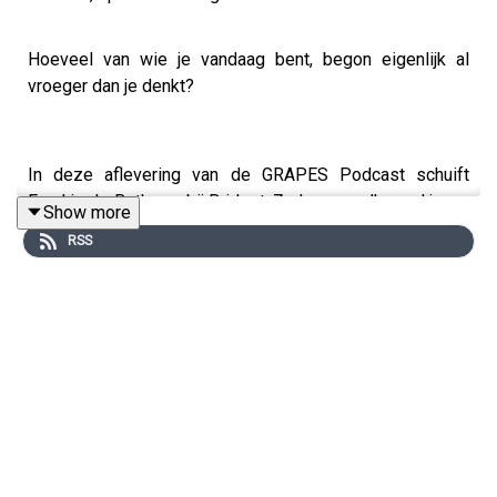
Hoeveel van wie je vandaag bent, begon eigenlijk al
vroeger dan je denkt?
In deze aflevering van de GRAPES Podcast schuift
Froukje de Both aan bij Bridget. Ze kennen elkaar al jaren,
Show more
maar komen er tijdens dit gesprek achter dat ze elkaar
RSS
eigenlijk nog nooit écht hebben gesproken zoals nu.
Ze praten over hun jeugd, over scheidingen en de
patronen die je ongemerkt meeneemt in je eigen leven.
Over opnieuw beginnen, jezelf kwijtraken en langzaam
weer dichter bij jezelf komen.